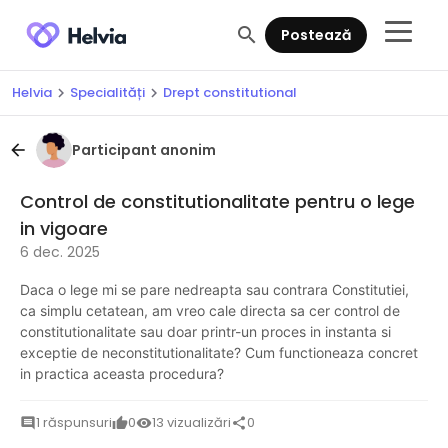
search
Postează
Helvia
Specialități
Drept constitutional
chevron_right
chevron_right
Participant anonim
arrow_back
Control de constitutionalitate pentru o lege
in vigoare
6 dec. 2025
Daca o lege mi se pare nedreapta sau contrara Constitutiei,
ca simplu cetatean, am vreo cale directa sa cer control de
constitutionalitate sau doar printr-un proces in instanta si
exceptie de neconstitutionalitate? Cum functioneaza concret
in practica aceasta procedura?
1 răspunsuri
0
13 vizualizări
0
comment
thumb_up
visibility
share