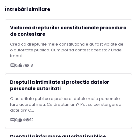
Întrebări similare
Violarea drepturilor constitutionale procedura
de contestare
Cred ca drepturile mele constitutionale au fost violate de
o autoritate publica. Cum pot sa contest aceasta? Unde
trebui...
0
7
18
comment
thumb_up
visibility
Dreptul la intimitate si protectia datelor
personale autoritati
O autoritate publica a prelucrat datele mele personale
fara acordul meu. Ce drepturi am? Pot sa cer stergerea
datelor? C...
0
4
12
comment
thumb_up
visibility
Dreptul la informare autoritati publice