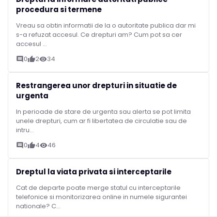
procedura si termene
Vreau sa obtin informatii de la o autoritate publica dar mi
s-a refuzat accesul. Ce drepturi am? Cum pot sa cer
accesul ...
0
2
34
comment
thumb_up
visibility
Restrangerea unor drepturi in situatie de
urgenta
In perioade de stare de urgenta sau alerta se pot limita
unele drepturi, cum ar fi libertatea de circulatie sau de
intru...
0
4
46
comment
thumb_up
visibility
Dreptul la viata privata si interceptarile
Cat de departe poate merge statul cu interceptarile
telefonice si monitorizarea online in numele sigurantei
nationale? C...