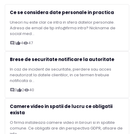
Ce se considera date personale in practica
Uneori nu este clar ce intra in sfera datelor personale.
Adresa de email de tip info@firma intra? Nickname de
social med...
1
4
47
comment
thumb_up
visibility
Brese de securitate notificare la autoritate
In caz de incident de securitate, pierdere sau acces
neautorizat la datele clientilor, in ce termen trebuie
notificata a...
0
2
40
comment
thumb_up
visibility
Camere video in spatii de lucru ce obligatii
exista
O firma instaleaza camere video in birouri si in spatiile
comune. Ce obligatii are din perspectiva GDPR, afisare de
info...