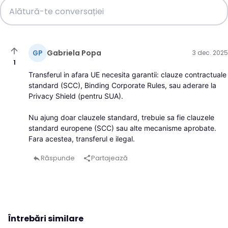
arrow_upward
Gabriela Popa
GP
3 dec. 2025
1
Transferul in afara UE necesita garantii: clauze contractuale
standard (SCC), Binding Corporate Rules, sau aderare la
Privacy Shield (pentru SUA).
Nu ajung doar clauzele standard, trebuie sa fie clauzele
standard europene (SCC) sau alte mecanisme aprobate.
Fara acestea, transferul e ilegal.
Răspunde
Partajează
reply
share
Întrebări similare