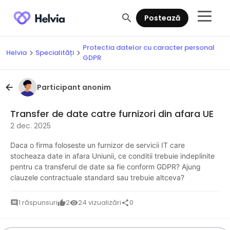
search
Postează
Protectia datelor cu caracter personal
Helvia
Specialități
chevron_right
chevron_right
GDPR
Participant anonim
arrow_back
Transfer de date catre furnizori din afara UE
2 dec. 2025
Daca o firma foloseste un furnizor de servicii IT care
stocheaza date in afara Uniunii, ce conditii trebuie indeplinite
pentru ca transferul de date sa fie conform GDPR? Ajung
clauzele contractuale standard sau trebuie altceva?
1 răspunsuri
2
24 vizualizări
0
comment
thumb_up
visibility
share