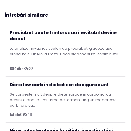
Întrebări similare
Prediabet poate fi intors sau inevitabil devine
diabet
La analize mi-au iesit valori de prediabet, glucoza usor
crescuta si HbA1c la limita. Daca slabesc si imi schimb stilul
...
0
4
22
comment
thumb_up
visibility
Diete low carb in diabet cat de sigure sunt
Se vorbeste mult despre diete sarace in carbohidrati
pentru diabetici. Pot urma pe termen lung un model low
carb fara sa...
1
0
49
comment
thumb_up
visibility
Hipercolesterolemie familiala investigatii si