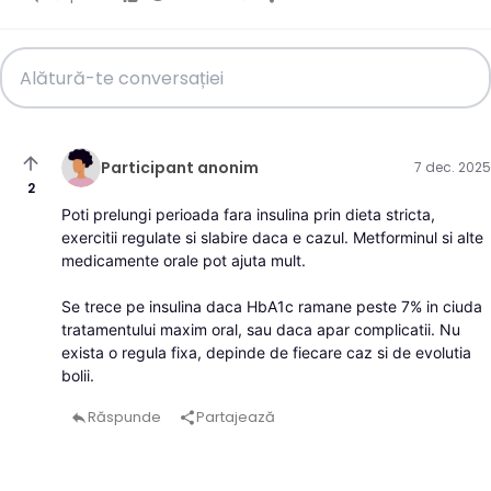
arrow_upward
Participant anonim
7 dec. 2025
2
Poti prelungi perioada fara insulina prin dieta stricta,
exercitii regulate si slabire daca e cazul. Metforminul si alte
medicamente orale pot ajuta mult.
Se trece pe insulina daca HbA1c ramane peste 7% in ciuda
tratamentului maxim oral, sau daca apar complicatii. Nu
exista o regula fixa, depinde de fiecare caz si de evolutia
bolii.
Răspunde
Partajează
reply
share