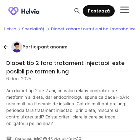
search
Postează
Helvia
Specialități
Diabet zaharat nutritie si boli metabolice
chevron_right
chevron_right
Participant anonim
arrow_back
Diabet tip 2 fara tratament injectabil este
posibil pe termen lung
6 dec. 2025
Am diabet tip 2 de 2 ani, cu valori relativ controlate pe
metformin si dieta, dar endocrinologul spune ca daca HbA1c
urca mult, va fi nevoie de insulina. Cat de mult pot prelungi
perioada fara tratament injectabil prin dieta, miscare si
controlul greutatii? Exista criterii clare la care se trece
obligatoriu pe insulina?
1 răspunsuri
2
48 vizualizări
0
comment
thumb_up
visibility
share