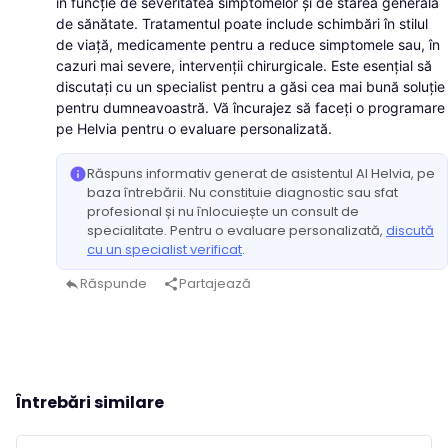
în funcție de severitatea simptomelor și de starea generală
de sănătate. Tratamentul poate include schimbări în stilul
de viață, medicamente pentru a reduce simptomele sau, în
cazuri mai severe, intervenții chirurgicale. Este esențial să
discutați cu un specialist pentru a găsi cea mai bună soluție
pentru dumneavoastră. Vă încurajez să faceți o programare
pe Helvia pentru o evaluare personalizată.
Răspuns informativ generat de asistentul AI Helvia, pe
info
baza întrebării. Nu constituie diagnostic sau sfat
profesional și nu înlocuiește un consult de
specialitate. Pentru o evaluare personalizată,
discută
cu un specialist verificat
.
Răspunde
Partajează
reply
share
Întrebări similare