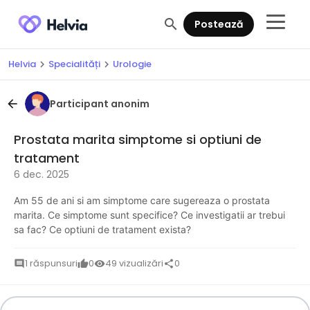
search
Postează
Helvia
Specialități
Urologie
chevron_right
chevron_right
Participant anonim
arrow_back
Prostata marita simptome si optiuni de
tratament
6 dec. 2025
Am 55 de ani si am simptome care sugereaza o prostata
marita. Ce simptome sunt specifice? Ce investigatii ar trebui
sa fac? Ce optiuni de tratament exista?
1 răspunsuri
0
49 vizualizări
0
comment
thumb_up
visibility
share