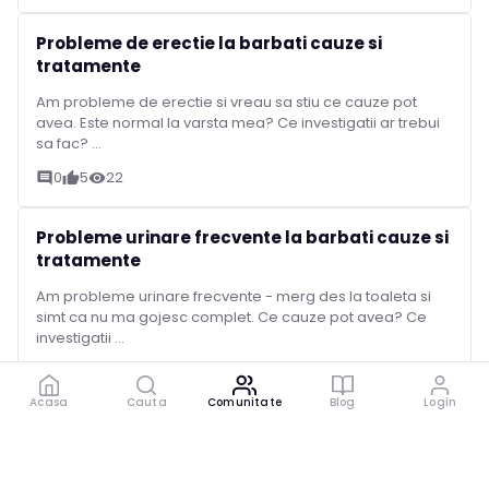
Probleme de erectie la barbati cauze si
tratamente
Am probleme de erectie si vreau sa stiu ce cauze pot
avea. Este normal la varsta mea? Ce investigatii ar trebui
sa fac? ...
0
5
22
comment
thumb_up
visibility
Probleme urinare frecvente la barbati cauze si
tratamente
Am probleme urinare frecvente - merg des la toaleta si
simt ca nu ma gojesc complet. Ce cauze pot avea? Ce
investigatii ...
1
5
50
comment
thumb_up
visibility
Acasa
Cauta
Comunitate
Blog
Login