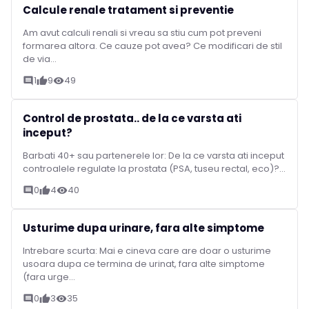
Calcule renale tratament si preventie
Am avut calculi renali si vreau sa stiu cum pot preveni
formarea altora. Ce cauze pot avea? Ce modificari de stil
de via...
1
9
49
comment
thumb_up
visibility
Control de prostata.. de la ce varsta ati
inceput?
Barbati 40+ sau partenerele lor: De la ce varsta ati inceput
controalele regulate la prostata (PSA, tuseu rectal, eco)?...
0
4
40
comment
thumb_up
visibility
Usturime dupa urinare, fara alte simptome
Intrebare scurta: Mai e cineva care are doar o usturime
usoara dupa ce termina de urinat, fara alte simptome
(fara urge...
0
3
35
comment
thumb_up
visibility