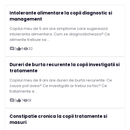
Intolerante alimentare la copii diagnostic si
management
Copilul meu de 5 ani are simptome care sugereaza
intoleranta alimentara. Cum se diagnosticheaza? Ce
alimente trebuie sa ...
0
6
32
comment
thumb_up
visibility
Dureri de burta recurente la copii investigatii si
tratamente
Copilul meu de 8 ani are dureri de burta recurente. Ce
cauze pot avea? Ce investigatii ar trebui sa fac? Ce
tratamente e...
0
7
18
comment
thumb_up
visibility
Constipatie cronica la copii tratamente si
masuri