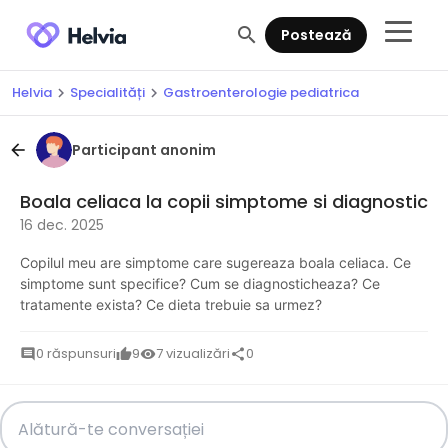
search
Postează
Helvia
Specialități
Gastroenterologie pediatrica
chevron_right
chevron_right
Participant anonim
arrow_back
Boala celiaca la copii simptome si diagnostic
16 dec. 2025
Copilul meu are simptome care sugereaza boala celiaca. Ce
simptome sunt specifice? Cum se diagnosticheaza? Ce
tratamente exista? Ce dieta trebuie sa urmez?
0 răspunsuri
9
7 vizualizări
0
comment
thumb_up
visibility
share