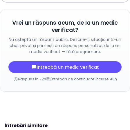
Vrei un răspuns acum, de la un medic
verificat?
Nu aștepta un răspuns public. Descrie-ți situația într-un
chat privat și primești un răspuns personalizat de la un
medic verificat — fără programare.
Întreabă un medic verificat
chat_bubble
Răspuns în ~2h
Întrebări de continuare incluse 48h
schedule
forum
Întrebări similare