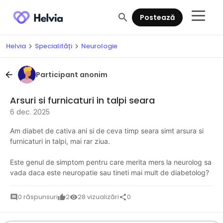
search
Postează
Helvia
Specialități
Neurologie
chevron_right
chevron_right
Participant anonim
arrow_back
Arsuri si furnicaturi in talpi seara
6 dec. 2025
Am diabet de cativa ani si de ceva timp seara simt arsura si
furnicaturi in talpi, mai rar ziua.
Este genul de simptom pentru care merita mers la neurolog sa
vada daca este neuropatie sau tineti mai mult de diabetolog?
0 răspunsuri
2
28 vizualizări
0
comment
thumb_up
visibility
share