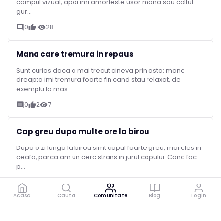
campul vizual, apoi imi amorteste usor mana sau coltul
gur...
0
1
28
comment
thumb_up
visibility
Mana care tremura in repaus
Sunt curios daca a mai trecut cineva prin asta: mana
dreapta imi tremura foarte fin cand stau relaxat, de
exemplu la mas...
0
2
7
comment
thumb_up
visibility
Cap greu dupa multe ore la birou
Dupa o zi lunga la birou simt capul foarte greu, mai ales in
ceafa, parca am un cerc strans in jurul capului. Cand fac
p...
0
4
34
comment
thumb_up
visibility
Acasa
Cauta
Comunitate
Blog
Login