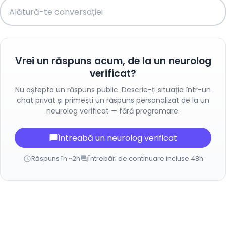
Vrei un răspuns acum, de la un neurolog
verificat?
Nu aștepta un răspuns public. Descrie-ți situația într-un
chat privat și primești un răspuns personalizat de la un
neurolog verificat — fără programare.
Întreabă un neurolog verificat
chat_bubble
Răspuns în ~2h
Întrebări de continuare incluse 48h
schedule
forum