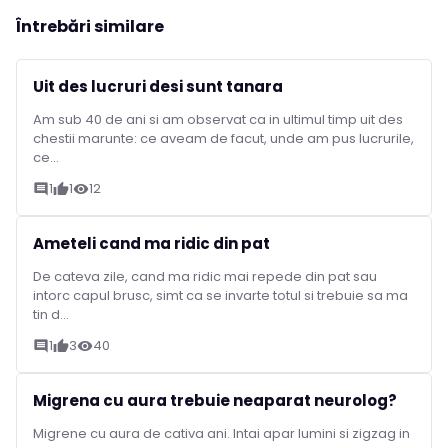
Întrebări similare
Uit des lucruri desi sunt tanara
Am sub 40 de ani si am observat ca in ultimul timp uit des
chestii marunte: ce aveam de facut, unde am pus lucrurile,
ce...
1
1
12
comment
thumb_up
visibility
Ameteli cand ma ridic din pat
De cateva zile, cand ma ridic mai repede din pat sau
intorc capul brusc, simt ca se invarte totul si trebuie sa ma
tin d...
1
3
40
comment
thumb_up
visibility
Migrena cu aura trebuie neaparat neurolog?
Migrene cu aura de cativa ani. Intai apar lumini si zigzag in