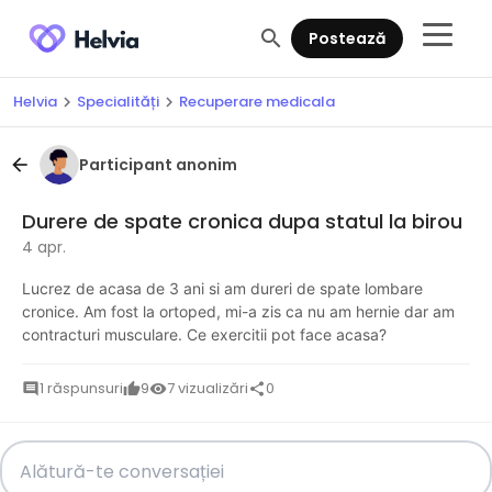
search
Postează
Helvia
Specialități
Recuperare medicala
chevron_right
chevron_right
Participant anonim
arrow_back
Durere de spate cronica dupa statul la birou
4 apr.
Lucrez de acasa de 3 ani si am dureri de spate lombare
cronice. Am fost la ortoped, mi-a zis ca nu am hernie dar am
contracturi musculare. Ce exercitii pot face acasa?
1 răspunsuri
9
7 vizualizări
0
comment
thumb_up
visibility
share