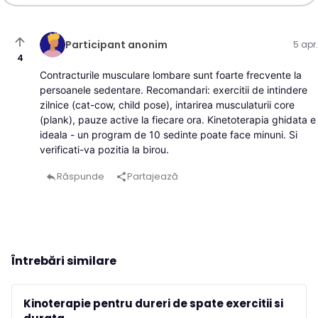
arrow_upward
Participant anonim
5 apr.
4
Contracturile musculare lombare sunt foarte frecvente la
persoanele sedentare. Recomandari: exercitii de intindere
zilnice (cat-cow, child pose), intarirea musculaturii core
(plank), pauze active la fiecare ora. Kinetoterapia ghidata e
ideala - un program de 10 sedinte poate face minuni. Si
verificati-va pozitia la birou.
Răspunde
Partajează
reply
share
Întrebări similare
Kinoterapie pentru dureri de spate exercitii si