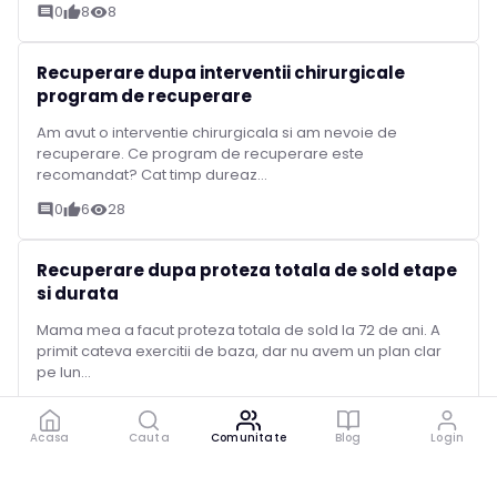
0
8
8
comment
thumb_up
visibility
Recuperare dupa interventii chirurgicale
program de recuperare
Am avut o interventie chirurgicala si am nevoie de
recuperare. Ce program de recuperare este
recomandat? Cat timp dureaz...
0
6
28
comment
thumb_up
visibility
Recuperare dupa proteza totala de sold etape
si durata
Mama mea a facut proteza totala de sold la 72 de ani. A
primit cateva exercitii de baza, dar nu avem un plan clar
pe lun...
1
4
49
comment
thumb_up
visibility
Acasa
Cauta
Comunitate
Blog
Login