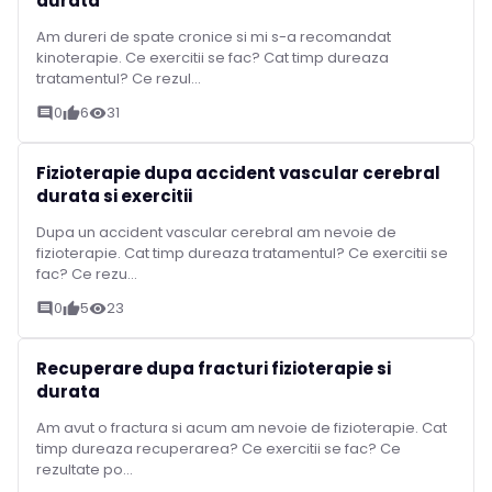
durata
Am dureri de spate cronice si mi s-a recomandat
kinoterapie. Ce exercitii se fac? Cat timp dureaza
tratamentul? Ce rezul...
0
6
31
comment
thumb_up
visibility
Fizioterapie dupa accident vascular cerebral
durata si exercitii
Dupa un accident vascular cerebral am nevoie de
fizioterapie. Cat timp dureaza tratamentul? Ce exercitii se
fac? Ce rezu...
0
5
23
comment
thumb_up
visibility
Recuperare dupa fracturi fizioterapie si
durata
Am avut o fractura si acum am nevoie de fizioterapie. Cat
timp dureaza recuperarea? Ce exercitii se fac? Ce
rezultate po...