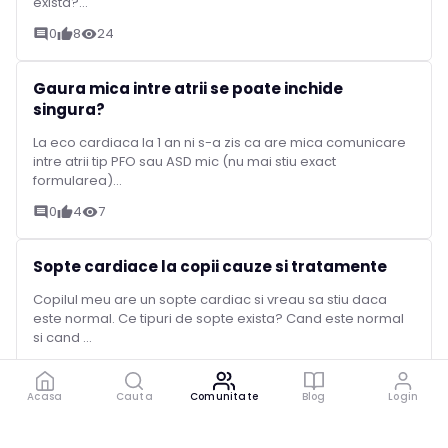
exista?...
0
8
24
comment
thumb_up
visibility
Gaura mica intre atrii se poate inchide
singura?
La eco cardiaca la 1 an ni s-a zis ca are mica comunicare
intre atrii tip PFO sau ASD mic (nu mai stiu exact
formularea)...
0
4
7
comment
thumb_up
visibility
Sopte cardiace la copii cauze si tratamente
Copilul meu are un sopte cardiac si vreau sa stiu daca
este normal. Ce tipuri de sopte exista? Cand este normal
si cand ...
0
9
40
comment
thumb_up
visibility
Acasa
Cauta
Comunitate
Blog
Login