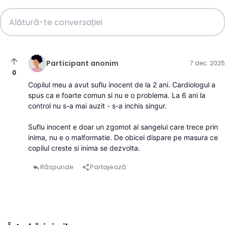
arrow_upward
Participant anonim
7 dec. 2025
0
Copilul meu a avut suflu inocent de la 2 ani. Cardiologul a
spus ca e foarte comun si nu e o problema. La 6 ani la
control nu s-a mai auzit - s-a inchis singur.
Suflu inocent e doar un zgomot al sangelui care trece prin
inima, nu e o malformatie. De obicei dispare pe masura ce
copilul creste si inima se dezvolta.
Răspunde
Partajează
reply
share