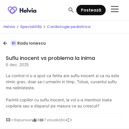
search
Postează
Helvia
Specialități
Cardiologie pediatrica
chevron_right
chevron_right
Radu Ionescu
arrow_back
RI
Suflu inocent vs problema la inima
6 dec. 2025
La control ni s-a sput ca fetita are suflu inocent si ca nu este
nimic grav, doar sa-l urmarim in timp. Totusi, cuvantul suflu
ma nelinisteste.
Parintii copiilor cu suflu inocent, la voi s-a mentinut toata
copilaria sau a disparut pe masura ce au crescut?
1 răspunsuri
3
7 vizualizări
0
comment
thumb_up
visibility
share