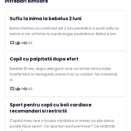
Întrebări similare
Suflu la inima la bebelus 2 luni
Buna mamici La controlul de 2 luni pediatra a auzit suflu la
inima si ne-a trimis la cardiologie pediatrica. Bebe e bin...
1
4
43
comment
thumb_up
visibility
Copil cu palpitatii dupa efort
Baietel 10 ani, dupa alergare zice ca simte inima bate
foarte tare si neregulat uneori il ia cu calduri. Nu a lesinat,
d...
1
4
49
comment
thumb_up
visibility
Sport pentru copii cu boli cardiace
recomandari si restrictii
Copilul meu are o boala cardiaca si vreau sa stiu daca
poate face sport. Ce sporturi sunt permise? Ce restrictii