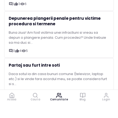
1
3
6
comment
thumb_up
visibility
Depunerea plangerii penale pentru victime
procedura si termene
Buna ziua! Am fost victima unei infractiuni si vreau sa
depun o plangere penala. Cum procedez? Unde trebuie
sa ma duc si...
0
4
5
comment
thumb_up
visibility
Partaj sau furt intre soti
Daca sotul ia din casa bunuri comune (televizor, laptop
etc.) si le vinde fara acordul meu, se poate considera furt
si s...
0
4
19
comment
thumb_up
visibility
Acasa
Cauta
Comunitate
Blog
Login