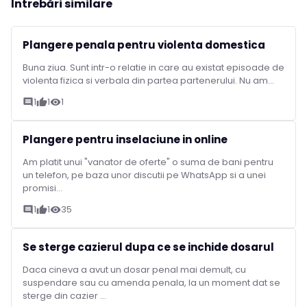
Întrebări similare
Plangere penala pentru violenta domestica
Buna ziua. Sunt intr-o relatie in care au existat episoade de
violenta fizica si verbala din partea partenerului. Nu am...
1
1
1
comment
thumb_up
visibility
Plangere pentru inselaciune in online
Am platit unui "vanator de oferte" o suma de bani pentru
un telefon, pe baza unor discutii pe WhatsApp si a unei
promisi...
1
1
35
comment
thumb_up
visibility
Se sterge cazierul dupa ce se inchide dosarul
Daca cineva a avut un dosar penal mai demult, cu
suspendare sau cu amenda penala, la un moment dat se
sterge din cazier ...