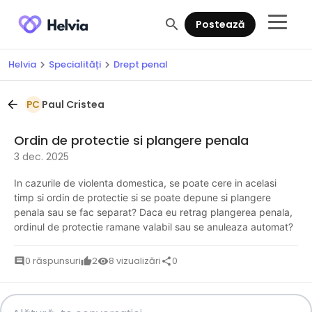
search
Postează
Helvia
Specialități
Drept penal
chevron_right
chevron_right
Paul Cristea
arrow_back
PC
Ordin de protectie si plangere penala
3 dec. 2025
In cazurile de violenta domestica, se poate cere in acelasi
timp si ordin de protectie si se poate depune si plangere
penala sau se fac separat? Daca eu retrag plangerea penala,
ordinul de protectie ramane valabil sau se anuleaza automat?
0 răspunsuri
2
8 vizualizări
0
comment
thumb_up
visibility
share