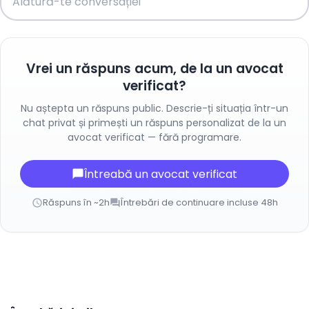
Vrei un răspuns acum, de la un avocat
verificat?
Nu aștepta un răspuns public. Descrie-ți situația într-un
chat privat și primești un răspuns personalizat de la un
avocat verificat — fără programare.
Întreabă un avocat verificat
chat_bubble
Răspuns în ~2h
Întrebări de continuare incluse 48h
schedule
forum