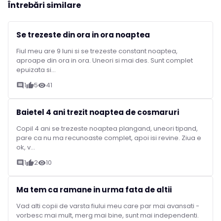
Întrebări similare
Se trezeste din ora in ora noaptea
Fiul meu are 9 luni si se trezeste constant noaptea,
aproape din ora in ora. Uneori si mai des. Sunt complet
epuizata si...
1
5
41
comment
thumb_up
visibility
Baietel 4 ani trezit noaptea de cosmaruri
Copil 4 ani se trezeste noaptea plangand, uneori tipand,
pare ca nu ma recunoaste complet, apoi isi revine. Ziua e
ok, v...
1
2
10
comment
thumb_up
visibility
Ma tem ca ramane in urma fata de altii
Vad alti copii de varsta fiului meu care par mai avansati -
vorbesc mai mult, merg mai bine, sunt mai independenti.