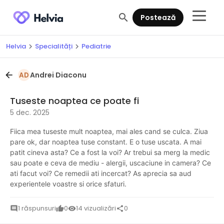
search
Postează
Helvia
Specialități
Pediatrie
chevron_right
chevron_right
Andrei Diaconu
arrow_back
AD
Tuseste noaptea ce poate fi
5 dec. 2025
Fiica mea tuseste mult noaptea, mai ales cand se culca. Ziua
pare ok, dar noaptea tuse constant. E o tuse uscata. A mai
patit cineva asta? Ce a fost la voi? Ar trebui sa merg la medic
sau poate e ceva de mediu - alergii, uscaciune in camera? Ce
ati facut voi? Ce remedii ati incercat? As aprecia sa aud
experientele voastre si orice sfaturi.
1 răspunsuri
0
14 vizualizări
0
comment
thumb_up
visibility
share