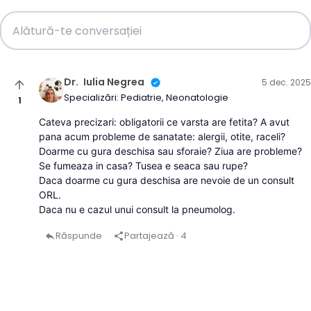
Dr.
Iulia Negrea
5 dec. 2025
arrow_upward
IN
Specializări: Pediatrie, Neonatologie
1
Cateva precizari: obligatorii ce varsta are fetita? A avut
pana acum probleme de sanatate: alergii, otite, raceli?
Doarme cu gura deschisa sau sforaie? Ziua are probleme?
Se fumeaza in casa? Tusea e seaca sau rupe?
Daca doarme cu gura deschisa are nevoie de un consult
ORL.
Daca nu e cazul unui consult la pneumolog.
Răspunde
Partajează
· 4
reply
share