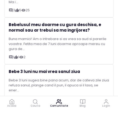
Ma i...
3
5
25
comment
thumb_up
visibility
Bebelusul meu doarme cu gura deschisa, e
normal sau ar trebui sa ma ingrijorez?
Buna mamici! Am o intrebare si as vrea sa aud si parerile
voastre. Fetita mea de 7 luni doarme aproape mereu cu
gura de...
1
1
2
comment
thumb_up
visibility
Bebe 3 luni nu mai vrea sanul ziua
Bebe 3 luni sugea bine pana acum, dar de cateva zile ziua
refuza sanul, plange cand il pun, il apuca si il lasa, se
ener...
0
0
9
comment
thumb_up
visibility
Acasa
Cauta
Comunitate
Blog
Login