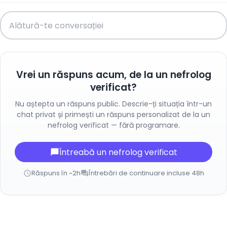
Vrei un răspuns acum, de la un nefrolog
verificat?
Nu aștepta un răspuns public. Descrie-ți situația într-un
chat privat și primești un răspuns personalizat de la un
nefrolog verificat — fără programare.
Întreabă un nefrolog verificat
chat_bubble
Răspuns în ~2h
Întrebări de continuare incluse 48h
schedule
forum