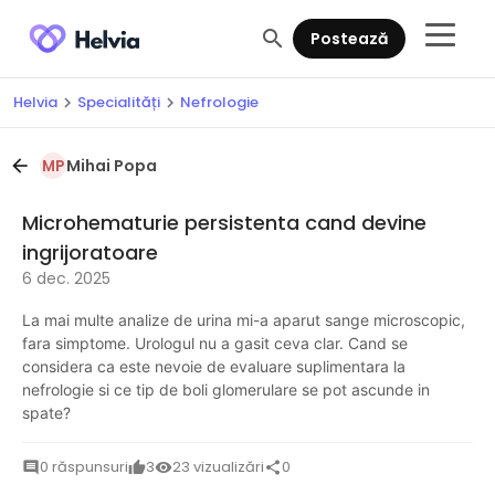
search
Postează
Helvia
Specialități
Nefrologie
chevron_right
chevron_right
Mihai Popa
arrow_back
MP
Microhematurie persistenta cand devine
ingrijoratoare
6 dec. 2025
La mai multe analize de urina mi-a aparut sange microscopic,
fara simptome. Urologul nu a gasit ceva clar. Cand se
considera ca este nevoie de evaluare suplimentara la
nefrologie si ce tip de boli glomerulare se pot ascunde in
spate?
0 răspunsuri
3
23 vizualizări
0
comment
thumb_up
visibility
share