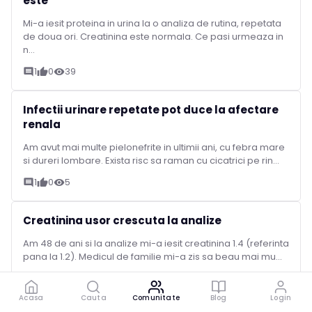
este
Mi-a iesit proteina in urina la o analiza de rutina, repetata
de doua ori. Creatinina este normala. Ce pasi urmeaza in
n...
1
0
39
comment
thumb_up
visibility
Infectii urinare repetate pot duce la afectare
renala
Am avut mai multe pielonefrite in ultimii ani, cu febra mare
si dureri lombare. Exista risc sa raman cu cicatrici pe rin...
1
0
5
comment
thumb_up
visibility
Creatinina usor crescuta la analize
Am 48 de ani si la analize mi-a iesit creatinina 1.4 (referinta
pana la 1.2). Medicul de familie mi-a zis sa beau mai mu...
1
1
25
comment
thumb_up
visibility
Acasa
Cauta
Comunitate
Blog
Login