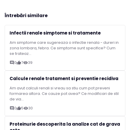
Întrebări similare
Infectii renale simptome si tratamente
Am simptome care sugereaza o infectie renala - dureri in
zona lombara, febra. Ce simptome sunt specifice? Cum
se trateaz...
0
7
39
comment
thumb_up
visibility
Calcule renale tratament si preventie recidiva
Am avut calculi renali si vreau sa stiu cum pot preveni
formarea altora. Ce cauze pot avea? Ce modificari de stil
de via...
0
5
30
comment
thumb_up
visibility
Proteinurie descoperita la analize cat de grava