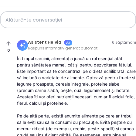
Asistent Helvia
6 săptămâni
AI
arrow_upward
auto_awesome
Răspuns informativ generat automat
0
În timpul sarcinii, alimentația joacă un rol esențial atât
pentru sănătatea mamei, cât și pentru dezvoltarea fătului.
Este important să te concentrezi pe o dietă echilibrată, care
să includă o varietate de alimente. Optează pentru fructe și
legume proaspete, cereale integrale, proteine slabe
(precum carne slabă, pește, ouă, leguminoase) și lactate.
Acestea îți vor oferi nutrienții necesari, cum ar fi acidul folic,
fierul, calciul și proteinele.
Pe de altă parte, există anumite alimente pe care ar trebui
să le eviți sau să le consumi cu precauție. Evită peștele cu
mercur ridicat (de exemplu, rechin, pește-spadă) și carnea
crudă sau insuficient gătită. De asemenea, este bine să