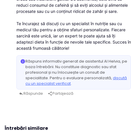
reduci consumul de cafeină și să eviți alcoolul și alimentele
procesate sau cu un conținut ridicat de zahăr și sare.
Te încurajez să discuți cu un specialist în nutriție sau cu
medicul tău pentru a obține sfaturi personalizate. Fiecare
sarcină este unică, iar un expert te poate ajuta să îți
adaptezi dieta în funcție de nevoile tale specifice. Succes în
această frumoasă călătorie!
Răspuns informativ generat de asistentul AI Helvia, pe
info
baza întrebării. Nu constituie diagnostic sau sfat
profesional și nu înlocuiește un consult de
specialitate. Pentru o evaluare personalizată,
discută
cu un specialist verificat
.
Răspunde
Partajează
reply
share
Întrebări similare