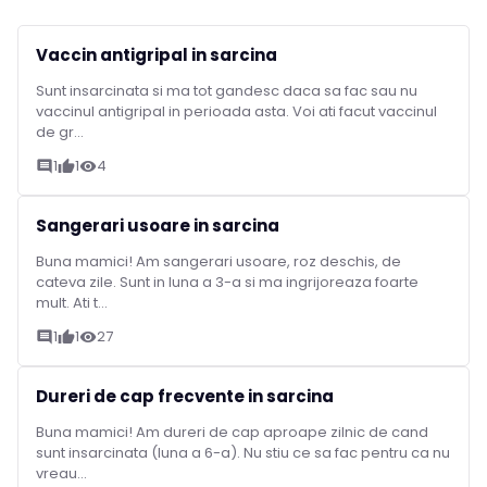
Vaccin antigripal in sarcina
Sunt insarcinata si ma tot gandesc daca sa fac sau nu
vaccinul antigripal in perioada asta. Voi ati facut vaccinul
de gr...
1
1
4
comment
thumb_up
visibility
Sangerari usoare in sarcina
Buna mamici! Am sangerari usoare, roz deschis, de
cateva zile. Sunt in luna a 3-a si ma ingrijoreaza foarte
mult. Ati t...
1
1
27
comment
thumb_up
visibility
Dureri de cap frecvente in sarcina
Buna mamici! Am dureri de cap aproape zilnic de cand
sunt insarcinata (luna a 6-a). Nu stiu ce sa fac pentru ca nu
vreau...