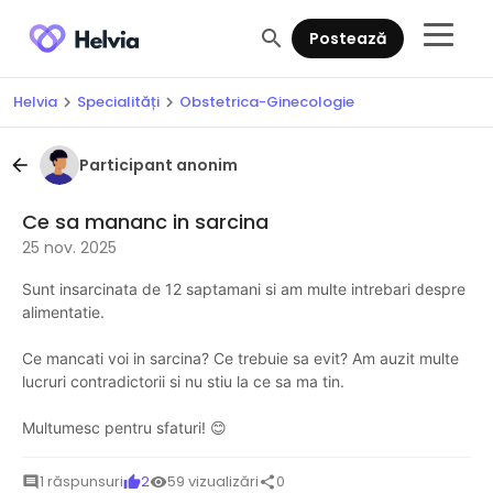
search
Postează
Helvia
Specialități
Obstetrica-Ginecologie
chevron_right
chevron_right
Participant anonim
arrow_back
Ce sa mananc in sarcina
25 nov. 2025
Sunt insarcinata de 12 saptamani si am multe intrebari despre
alimentatie.
Ce mancati voi in sarcina? Ce trebuie sa evit? Am auzit multe
lucruri contradictorii si nu stiu la ce sa ma tin.
Multumesc pentru sfaturi! 😊
1 răspunsuri
2
59 vizualizări
0
comment
thumb_up
visibility
share