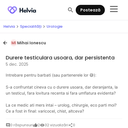
search
Postează
Helvia
Specialități
Urologie
chevron_right
chevron_right
Mihai Ionescu
arrow_back
MI
Durere testiculara usoara, dar persistenta
5 dec. 2025
Intrebare pentru barbati (sau partenerele lor 😅):
S-a confruntat cineva cu o durere usoara, dar deranjanta, la
un testicul, fara lovitura recenta si fara umflatura evidenta?
La ce medic ati mers intai – urolog, chirurgie, eco parti moi?
Ce a fost in final: varicocel, chist, altceva?
0 răspunsuri
2
32 vizualizări
0
comment
thumb_up
visibility
share