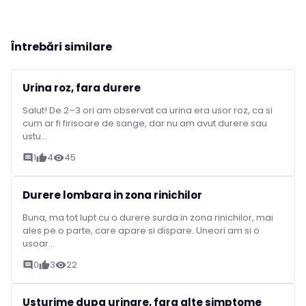
Întrebări similare
Urina roz, fara durere
Salut! De 2–3 ori am observat ca urina era usor roz, ca si
cum ar fi firisoare de sange, dar nu am avut durere sau
ustu...
1
4
45
comment
thumb_up
visibility
Durere lombara in zona rinichilor
Buna, ma tot lupt cu o durere surda in zona rinichilor, mai
ales pe o parte, care apare si dispare. Uneori am si o
usoar...
0
3
22
comment
thumb_up
visibility
Usturime dupa urinare, fara alte simptome