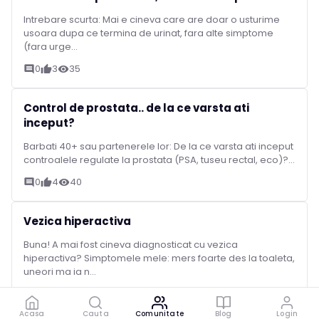
Intrebare scurta: Mai e cineva care are doar o usturime
usoara dupa ce termina de urinat, fara alte simptome
(fara urge...
0
3
35
comment
thumb_up
visibility
Control de prostata.. de la ce varsta ati
inceput?
Barbati 40+ sau partenerele lor: De la ce varsta ati inceput
controalele regulate la prostata (PSA, tuseu rectal, eco)?...
0
4
40
comment
thumb_up
visibility
Vezica hiperactiva
Buna! A mai fost cineva diagnosticat cu vezica
hiperactiva? Simptomele mele: mers foarte des la toaleta,
uneori ma ia n...
1
2
37
comment
thumb_up
visibility
Acasa
Cauta
Comunitate
Blog
Login