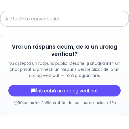
Vrei un răspuns acum, de la un urolog
verificat?
Nu aștepta un răspuns public. Descrie-ți situația într-un
chat privat și primești un răspuns personalizat de la un
urolog verificat — fără programare.
Întreabă un urolog verificat
chat_bubble
Răspuns în ~2h
Întrebări de continuare incluse 48h
schedule
forum