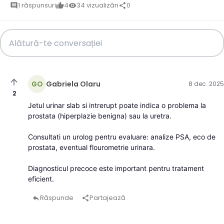
1 răspunsuri
4
34 vizualizări
0
comment
thumb_up
visibility
share
arrow_upward
Gabriela Olaru
GO
8 dec. 2025
2
Jetul urinar slab si intrerupt poate indica o problema la
prostata (hiperplazie benigna) sau la uretra.
Consultati un urolog pentru evaluare: analize PSA, eco de
prostata, eventual flourometrie urinara.
Diagnosticul precoce este important pentru tratament
eficient.
Răspunde
Partajează
reply
share