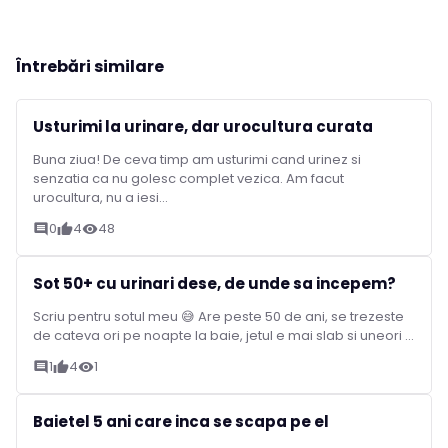
Întrebări similare
Usturimi la urinare, dar urocultura curata
Buna ziua! De ceva timp am usturimi cand urinez si
senzatia ca nu golesc complet vezica. Am facut
urocultura, nu a iesi...
0
4
48
comment
thumb_up
visibility
Sot 50+ cu urinari dese, de unde sa incepem?
Scriu pentru sotul meu 😅 Are peste 50 de ani, se trezeste
de cateva ori pe noapte la baie, jetul e mai slab si uneori ...
1
4
1
comment
thumb_up
visibility
Baietel 5 ani care inca se scapa pe el