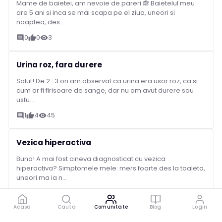
Mame de baietei, am nevoie de pareri 🙈 Baietelul meu
are 5 ani si inca se mai scapa pe el ziua, uneori si
noaptea, des...
0
0
3
comment
thumb_up
visibility
Urina roz, fara durere
Salut! De 2–3 ori am observat ca urina era usor roz, ca si
cum ar fi firisoare de sange, dar nu am avut durere sau
ustu...
1
4
45
comment
thumb_up
visibility
Vezica hiperactiva
Buna! A mai fost cineva diagnosticat cu vezica
hiperactiva? Simptomele mele: mers foarte des la toaleta,
uneori ma ia n...
1
2
37
comment
thumb_up
visibility
Acasa
Cauta
Comunitate
Blog
Login