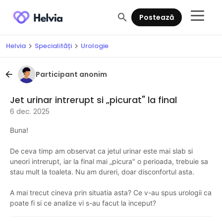
search
Postează
Helvia
Specialități
Urologie
chevron_right
chevron_right
Participant anonim
arrow_back
Jet urinar intrerupt si „picurat" la final
6 dec. 2025
Buna!
De ceva timp am observat ca jetul urinar este mai slab si
uneori intrerupt, iar la final mai „picura" o perioada, trebuie sa
stau mult la toaleta. Nu am dureri, doar disconfortul asta.
A mai trecut cineva prin situatia asta? Ce v-au spus urologii ca
poate fi si ce analize vi s-au facut la inceput?