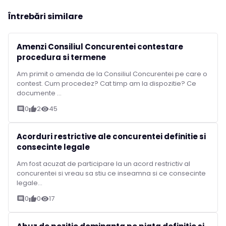
Întrebări similare
Amenzi Consiliul Concurentei contestare
procedura si termene
Am primit o amenda de la Consiliul Concurentei pe care o
contest. Cum procedez? Cat timp am la dispozitie? Ce
documente ...
0
2
45
comment
thumb_up
visibility
Acorduri restrictive ale concurentei definitie si
consecinte legale
Am fost acuzat de participare la un acord restrictiv al
concurentei si vreau sa stiu ce inseamna si ce consecinte
legale...
0
0
17
comment
thumb_up
visibility