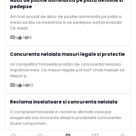
Abuz de pozitie dominanta pe piata definitie si
pedepse
Am fost acuzat de abuz de pozitie dominanta pe piata si
vreau sa stiu ce inseamna si ce pedepse sunt prevazute.
Ce drept...
0
7
9
comment
thumb_up
visibility
Concurenta neloiala masuri legale si protectie
Un competitor foloseste practici de concurenta neloiala
impotriva mea. Ce masuri legale pot lua? Unde trebuie sa
depun p...
0
4
12
comment
thumb_up
visibility
Reclama inselatoare si concurenta neloiala
O companie foloseste in reclame afirmatii care par
exagerate sau incorecte despre produsele concurentei.
Acest comportam...
1
4
41
comment
thumb_up
visibility