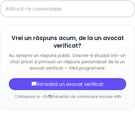
Vrei un răspuns acum, de la un avocat
verificat?
Nu aștepta un răspuns public. Descrie-ți situația într-un
chat privat și primești un răspuns personalizat de la un
avocat verificat — fără programare.
Întreabă un avocat verificat
chat_bubble
Răspuns în ~2h
Întrebări de continuare incluse 48h
schedule
forum