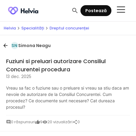
search
Postează
Helvia
Specialități
Dreptul concurenței
chevron_right
chevron_right
Simona Neagu
arrow_back
SN
Fuziuni si preluari autorizare Consiliul
Concurentei procedura
13 dec. 2025
Vreau sa fac o fuziune sau o preluare si vreau sa stiu daca am
nevoie de autorizare de la Consiliul Concurentei. Cum
procedez? Ce documente sunt necesare? Cat dureaza
procesul?
0 răspunsuri
9
20 vizualizări
0
comment
thumb_up
visibility
share