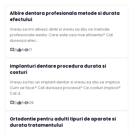
Albire dentara profesionala metode si durata
efectului
Vreau sa imi albesc dintii si vreau sa stiu ce metode
profesionale exista. Care este cea mai eficienta? Cat
dureaza efec...
0
6
17
comment
thumb_up
visibility
Implanturi dentare procedura durata si
costuri
Vreau sa fac un implant dentar si vreau sa stiu ce implica.
Cum se face? Cat dureaza procesul? Ce costuri implica?
Cat d...
0
5
29
comment
thumb_up
visibility
Ortodontie pentru adulti tipuri de aparate si
durata tratamentului