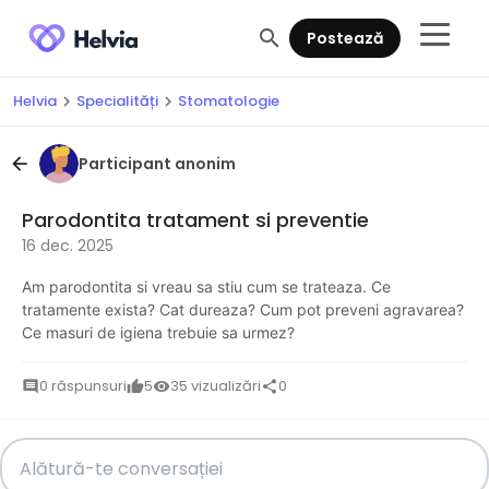
search
Postează
Helvia
Specialități
Stomatologie
chevron_right
chevron_right
Participant anonim
arrow_back
Parodontita tratament si preventie
16 dec. 2025
Am parodontita si vreau sa stiu cum se trateaza. Ce
tratamente exista? Cat dureaza? Cum pot preveni agravarea?
Ce masuri de igiena trebuie sa urmez?
0 răspunsuri
5
35 vizualizări
0
comment
thumb_up
visibility
share