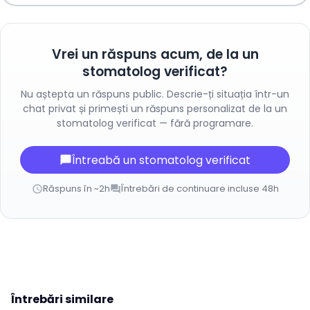
Vrei un răspuns acum, de la un
stomatolog verificat?
Nu aștepta un răspuns public. Descrie-ți situația într-un
chat privat și primești un răspuns personalizat de la un
stomatolog verificat — fără programare.
Întreabă un stomatolog verificat
chat_bubble
Răspuns în ~2h
Întrebări de continuare incluse 48h
schedule
forum
Întrebări similare