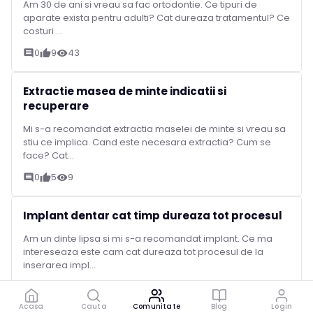
Am 30 de ani si vreau sa fac ortodontie. Ce tipuri de
aparate exista pentru adulti? Cat dureaza tratamentul? Ce
costuri ...
0
9
43
comment
thumb_up
visibility
Extractie masea de minte indicatii si
recuperare
Mi s-a recomandat extractia maselei de minte si vreau sa
stiu ce implica. Cand este necesara extractia? Cum se
face? Cat...
0
5
9
comment
thumb_up
visibility
Implant dentar cat timp dureaza tot procesul
Am un dinte lipsa si mi s-a recomandat implant. Ce ma
intereseaza este cam cat dureaza tot procesul de la
inserarea impl...
1
2
49
comment
thumb_up
visibility
Acasa
Cauta
Comunitate
Blog
Login