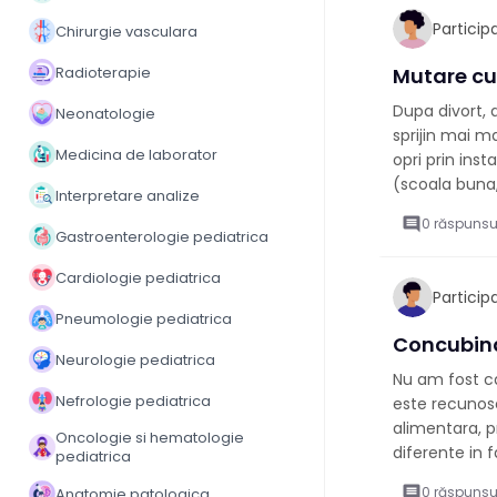
Partici
Chirurgie vasculara
Radioterapie
Mutare cu 
Dupa divort, 
Neonatologie
sprijin mai m
Medicina de laborator
opri prin inst
(scoala buna, 
Interpretare analize
comment
0 răspunsu
Gastroenterologie pediatrica
Cardiologie pediatrica
Partici
Pneumologie pediatrica
Concubina
Neurologie pediatrica
Nu am fost ca
Nefrologie pediatrica
este recunosc
alimentara, pr
Oncologie si hematologie
diferente in f
pediatrica
comment
0 răspunsu
Anatomie patologica