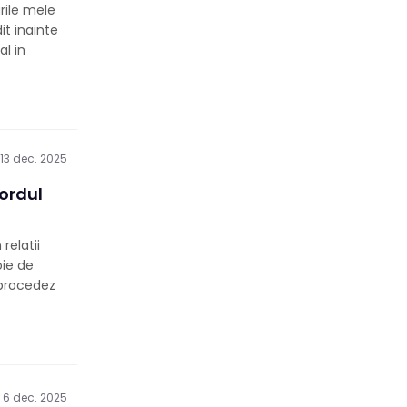
rile mele
it inainte
al in
13 dec. 2025
ordul
relatii
oie de
 procedez
6 dec. 2025