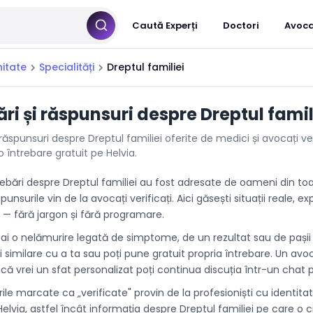
Caută Experți
Doctori
Avoca
itate
Specialități
Dreptul familiei
chevron_right
chevron_right
ări și răspunsuri despre Dreptul famil
i răspunsuri despre Dreptul familiei oferite de medici și avocați ver
 întrebare gratuit pe Helvia.
rebări despre Dreptul familiei au fost adresate de oameni din t
spunsurile vin de la avocați verificați. Aici găsești situații reale, e
r — fără jargon și fără programare.
 ai o nelămurire legată de simptome, de un rezultat sau de pașii
ri similare cu a ta sau poți pune gratuit propria întrebare. Un avoc
că vrei un sfat personalizat poți continua discuția într-un chat p
le marcate ca „verificate" provin de la profesioniști cu identita
lvia, astfel încât informația despre Dreptul familiei pe care o ci