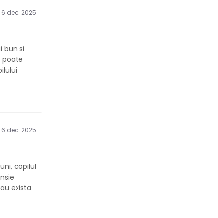
6 dec. 2025
i bun si
a poate
ilului
6 dec. 2025
ni, copilul
ensie
sau exista