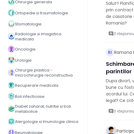
Chirurgie generala
Salut!! Plani
prin contract
Ortopedie si traumatologie
de casatorie 
Romania?
Stomatologie
Radiologie si imagistica
comment
0 răspunsu
medicala
Oncologie
Ramona 
RI
Urologie
Schimbare
Chirurgie plastica -
parintilor
microchirurgie reconstructiva
Dupa divort, 
Recuperare medicala
bune cu fost
acordul lui.
Boli infectioase
legal? Ce crit
Diabet zaharat, nutritie si boli
metabolice
comment
0 răspunsu
Alergologie si Imunologie clinica
Partici
Reumatologie