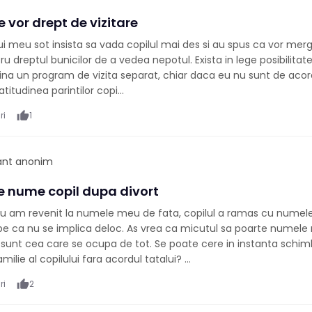
e vor drept de vizitare
ului meu sot insista sa vada copilul mai des si au spus ca vor merg
ru dreptul bunicilor de a vedea nepotul. Exista in lege posibilitat
tina un program de vizita separat, chiar daca eu nu sunt de aco
atitudinea parintilor copi...
ri
thumb_up
1
pant anonim
 nume copil dupa divort
u am revenit la numele meu de fata, copilul a ramas cu numele 
pe ca nu se implica deloc. As vrea ca micutul sa poarte numele
 sunt cea care se ocupa de tot. Se poate cere in instanta schi
ilie al copilului fara acordul tatalui? ...
ri
thumb_up
2