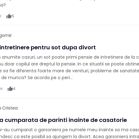
ma?
i
thumb_up
5
gomir
intretinere pentru sot dupa divort
n anumite cazuri, un sot poate primi pensie de intretinere de la ce
u doar copilul are dreptul la pensie. In ce situatii se poate obtin
 sa fie diferenta foarte mare de venituri, probleme de sanatate
e de munca? Se acorda pe o peri...
ri
thumb_up
4
 Cristea
a cumparata de parinti inainte de casatorie
 mi-au cumparat o garsoniera pe numele meu inainte sa ma cas
sc ca este posibil sa ajungem la divort. Acea garsoniera intra 