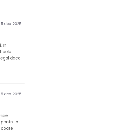
5 dec. 2025
. In
at cele
 legal daca
5 dec. 2025
ensie
 pentru o
e poate