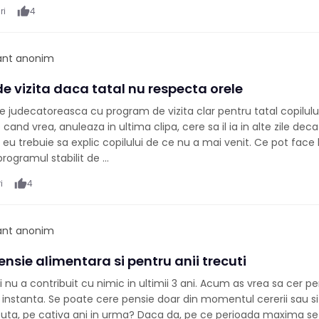
ri
thumb_up
4
pant anonim
e vizita daca tatal nu respecta orele
 judecatoreasca cu program de vizita clar pentru tatal copilului
e cand vrea, anuleaza in ultima clipa, cere sa il ia in alte zile dec
ot eu trebuie sa explic copilului de ce nu a mai venit. Ce pot face
ogramul stabilit de ...
i
thumb_up
4
pant anonim
ensie alimentara si pentru anii trecuti
i nu a contribuit cu nimic in ultimii 3 ani. Acum as vrea sa cer p
 instanta. Se poate cere pensie doar din momentul cererii sau si
cuta, pe cativa ani in urma? Daca da, pe ce perioada maxima s