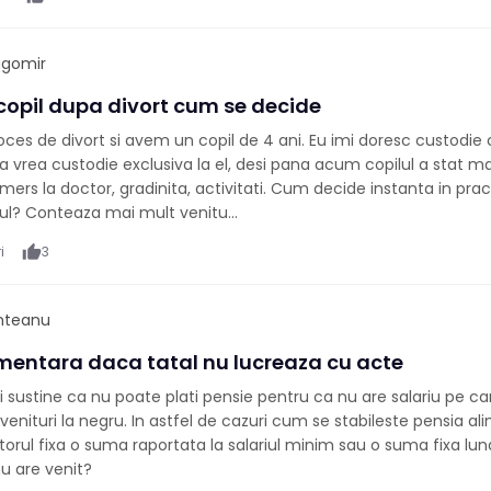
agomir
copil dupa divort cum se decide
ces de divort si avem un copil de 4 ani. Eu imi doresc custodi
a vrea custodie exclusiva la el, desi pana acum copilul a stat m
ers la doctor, gradinita, activitati. Cum decide instanta in prac
ul? Conteaza mai mult venitu...
i
thumb_up
3
nteanu
imentara daca tatal nu lucreaza cu acte
ui sustine ca nu poate plati pensie pentru ca nu are salariu pe c
enituri la negru. In astfel de cazuri cum se stabileste pensia a
orul fixa o suma raportata la salariul minim sau o suma fixa lun
nu are venit?