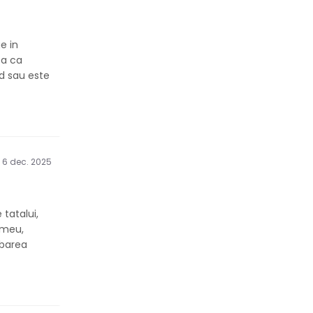
e in
ea ca
rd sau este
6 dec. 2025
tatalui,
 meu,
mbarea