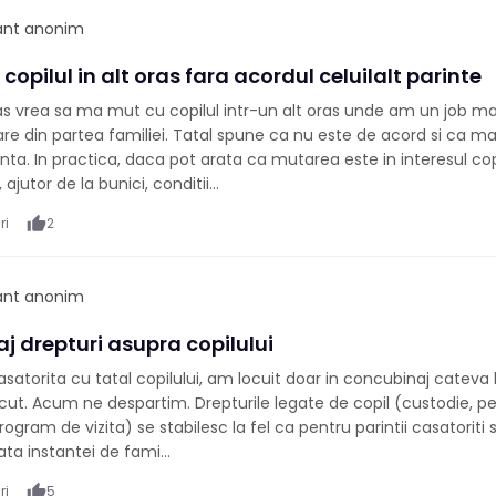
pant anonim
copilul in alt oras fara acordul celuilalt parinte
as vrea sa ma mut cu copilul intr-un alt oras unde am un job ma
are din partea familiei. Tatal spune ca nu este de acord si ca m
anta. In practica, daca pot arata ca mutarea este in interesul cop
ajutor de la bunici, conditii...
ri
thumb_up
2
pant anonim
j drepturi asupra copilului
satorita cu tatal copilului, am locuit doar in concubinaj cateva lu
ut. Acum ne despartim. Drepturile legate de copil (custodie, p
ogram de vizita) se stabilesc la fel ca pentru parintii casatoriti 
ata instantei de fami...
ri
thumb_up
5