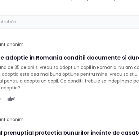
pant anonim
de adoptie in Romania conditii documente si du
na de 35 de ani si vreau sa adopt un copil in Romania. Nu am cop
ca adoptia este cea mai buna optiune pentru mine. Vreau sa sti
l pentru a adopta un copil. Ce conditii trebuie sa indeplinesc pe
u adoptie?
ri
thumb_up
8
pant anonim
 prenuptial protectia bunurilor inainte de casat