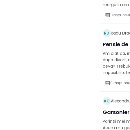
merge in ur
comment
1 răspunsur
Radu Dra
RD
Pensie de 
Am citit ca, i
dupa divort, n
ceva? Trebuie
imposibilitat
comment
0 răspunsu
Alexandru
AC
Garsonier
Parintii mei
Acum ma gande