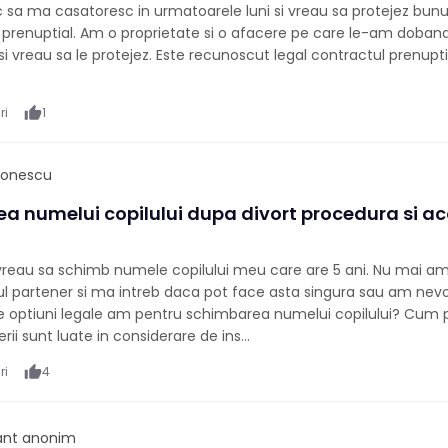
fic sa ma casatoresc in urmatoarele luni si vreau sa protejez bunu
 prenuptial. Am o proprietate si o afacere pe care le-am doband
si vreau sa le protejez. Este recunoscut legal contractul prenupti
ri
thumb_up
1
Ionescu
a numelui copilului dupa divort procedura si ac
vreau sa schimb numele copilului meu care are 5 ani. Nu mai am 
ul partener si ma intreb daca pot face asta singura sau am nev
 Ce optiuni legale am pentru schimbarea numelui copilului? Cum
erii sunt luate in considerare de ins...
ri
thumb_up
4
pant anonim