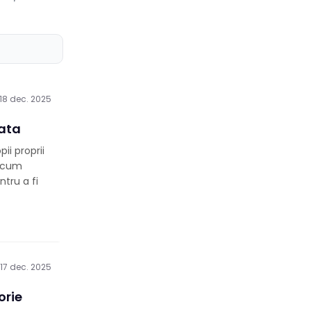
18 dec. 2025
rata
ii proprii
u cum
ntru a fi
17 dec. 2025
orie