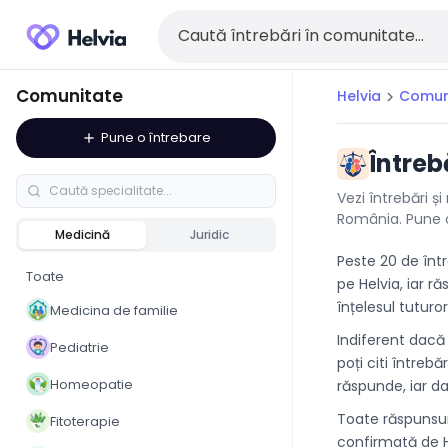
Comunitate
Helvia
Comun
chevron_right
Pune o întrebare
add
Întreb
Vezi întrebări ș
România. Pune o
Medicină
Juridic
Peste 20 de înt
Toate
pe Helvia, iar ră
înțelesul tuturo
Medicina de familie
Indiferent dacă
Pediatrie
poți citi întrebă
Homeopatie
răspunde, iar da
Toate răspunsuri
Fitoterapie
confirmată de He