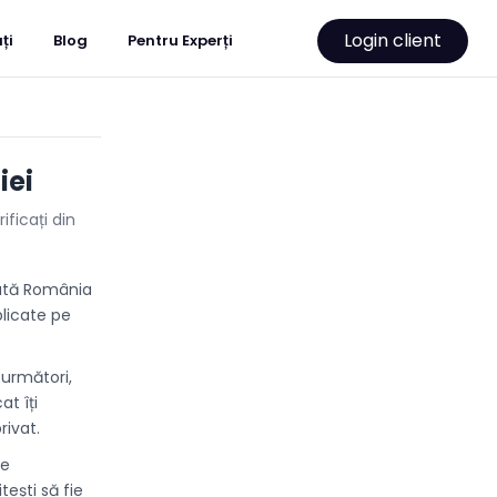
Login client
ți
Blog
Pentru Experți
iei
ificați din
oată România
xplicate pe
 următori,
at îți
rivat.
te
tești să fie