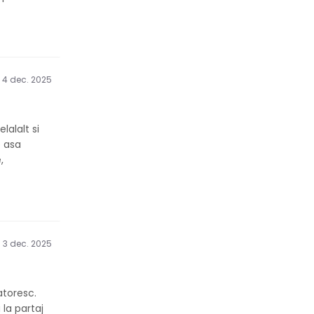
4 dec. 2025
lalalt si
e asa
,
3 dec. 2025
atoresc.
la partaj