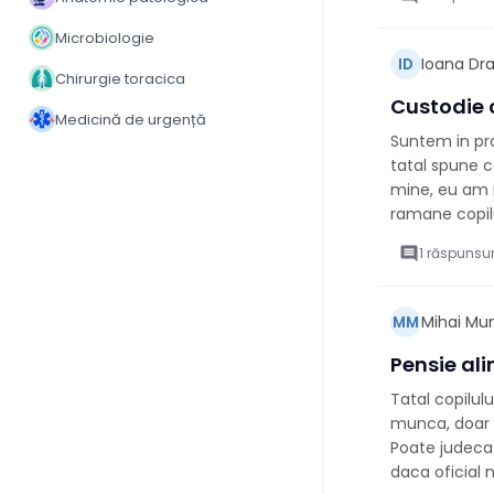
Microbiologie
Ioana Dr
ID
Chirurgie toracica
Custodie 
Medicină de urgență
Suntem in pro
tatal spune c
mine, eu am m
ramane copil
comment
1 răspunsur
Mihai Mu
MM
Pensie al
Tatal copilul
munca, doar v
Poate judecat
daca oficial 