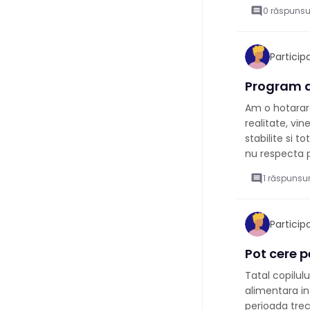
comment
0 răspunsu
Partici
Program d
Am o hotarare
realitate, vin
stabilite si t
nu respecta pr
comment
1 răspunsur
Partici
Pot cere p
Tatal copilulu
alimentara in
perioada tre