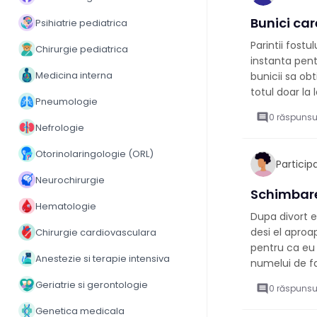
Bunici car
Psihiatrie pediatrica
Parintii fost
Chirurgie pediatrica
instanta pent
Medicina interna
bunicii sa ob
totul doar la l
Pneumologie
comment
0 răspunsu
Nefrologie
Otorinolaringologie (ORL)
Partici
Neurochirurgie
Schimbare
Hematologie
Dupa divort e
desi el aproa
Chirurgie cardiovasculara
pentru ca eu
Anestezie si terapie intensiva
numelui de fam
Geriatrie si gerontologie
comment
0 răspunsu
Genetica medicala