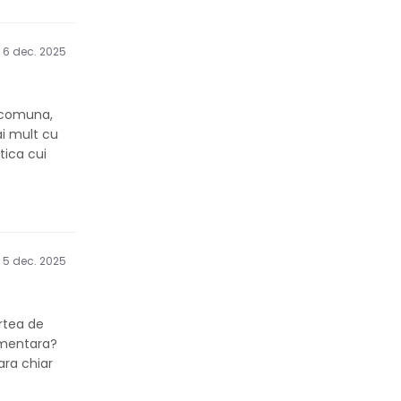
6 dec. 2025
e comuna,
ai mult cu
tica cui
5 dec. 2025
artea de
limentara?
ara chiar