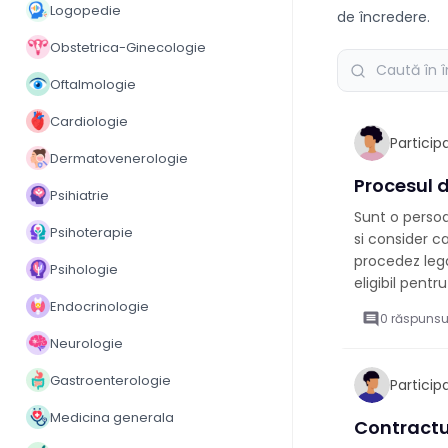
Logopedie
de încredere.
Obstetrica-Ginecologie
Oftalmologie
Cardiologie
Partici
Dermatovenerologie
Procesul 
Psihiatrie
Sunt o persoa
Psihoterapie
si consider 
procedez lega
Psihologie
eligibil pentr
Endocrinologie
comment
0 răspunsu
Neurologie
Gastroenterologie
Partici
Medicina generala
Contractul