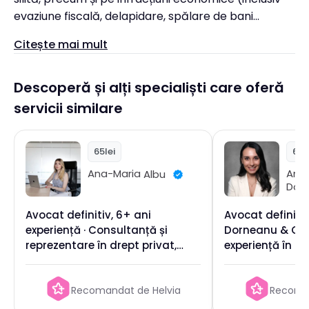
evaziune fiscală, delapidare, spălare de bani...
Citește mai mult
Descoperă și alți specialiști care oferă
servicii similare
65lei
65l
Ana
Ana-Maria
Albu
Dor
Avocat definitiv, 6+ ani
Avocat definiti
experiență · Consultanță și
Dorneanu & Chir
reprezentare în drept privat,
experiență în liti
administrativ și afaceri
consultanță civi
constituțională
Recomandat de Helvia
Recoman