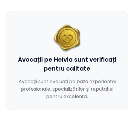
Da, toate conversațiile sunt protejate de secretul
sfaturi mai precise.
profesional dintre avocat și client. Comunicările sunt
criptate și accesibile doar ție și avocatului, în
conformitate cu normele deontologice și GDPR.
Avocații pe Helvia sunt verificați
pentru calitate
Avocații sunt evaluați pe baza experienței
profesionale, specializărilor și reputației
pentru excelență.