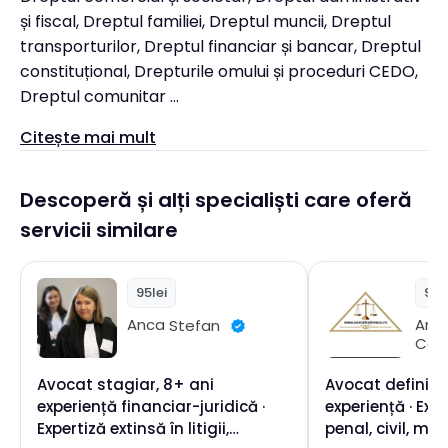
și fiscal, Dreptul familiei, Dreptul muncii, Dreptul
transporturilor, Dreptul financiar și bancar, Dreptul
constituțional, Drepturile omului și proceduri CEDO,
Dreptul comunitar ...
Citește mai mult
Descoperă și alți specialiști care oferă
servicii similare
95lei
95l
And
Anca
Stefan
Cob
Avocat stagiar, 8+ ani
Avocat definitiv
experiență financiar-juridică ·
experiență · Exp
Expertiză extinsă în litigii,
penal, civil, mun