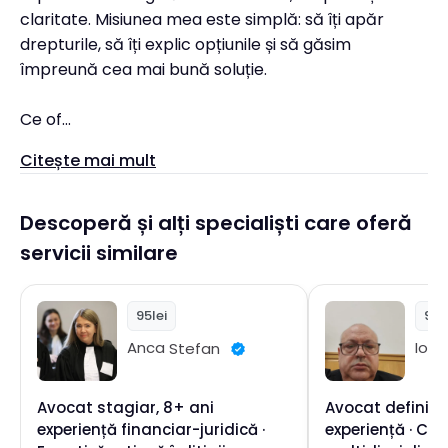
claritate. Misiunea mea este simplă: să îți apăr
drepturile, să îți explic opțiunile și să găsim
împreună cea mai bună soluție.
Ce of...
Citește mai mult
Descoperă și alți specialiști care oferă
servicii similare
95lei
95l
Anca
Stefan
Ioa
Avocat stagiar, 8+ ani
Avocat definitiv
experiență financiar-juridică ·
experiență · Co