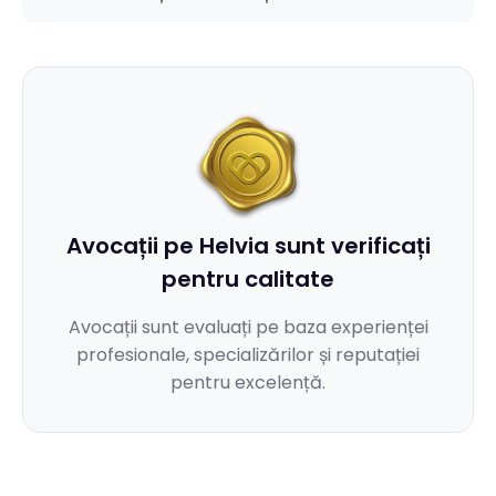
cazul.
avocatul să înțeleagă mai bine situația și să ofere
Da, toate conversațiile sunt protejate de secretul
sfaturi mai precise.
profesional dintre avocat și client. Comunicările sunt
criptate și accesibile doar ție și avocatului, în
conformitate cu normele deontologice și GDPR.
Avocații pe Helvia sunt verificați
pentru calitate
Avocații sunt evaluați pe baza experienței
profesionale, specializărilor și reputației
pentru excelență.