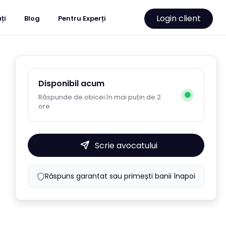
Login client
ți
Blog
Pentru Experți
Disponibil acum
Răspunde de obicei în mai puțin de 2
ore
Scrie avocatului
Răspuns garantat sau primești banii înapoi