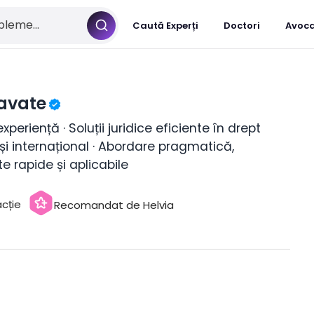
Caută Experți
Doctori
Avoca
Zavate
xperiență · Soluții juridice eficiente în drept
l și internațional · Abordare pragmatică,
e rapide și aplicabile
cție
Recomandat de Helvia