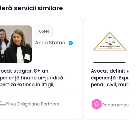
feră servicii similare
65lei
6
Anca
Stefan
An
Mi
Co
ocat stagiar, 8+ ani
Avocat definitiv cu 
periență financiar-juridică ·
experiență · Expertiz
pertiză extinsă în litigii,
penal, civil, muncii ș
nsultanță comercială și drept
economice · Repreze
ternațional
consultanță pentru 
Pîrvu Drăgoianu Partners
Recomandat de 