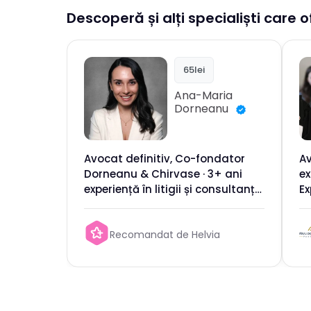
Descoperă și alți specialiști care o
65lei
Ana-Maria
Dorneanu
Avocat definitiv, Co-fondator
Av
Dorneanu & Chirvase · 3+ ani
ex
experiență în litigii și consultanță
Ex
civilă, comercială și
co
constituțională
in
Recomandat de Helvia