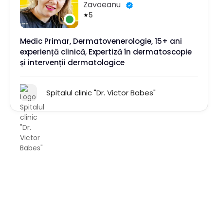
Zavoeanu
5
★
Medic Primar, Dermatovenerologie, 15+ ani
experiență clinică, Expertiză în dermatoscopie
și intervenții dermatologice
Spitalul clinic "Dr. Victor Babes"