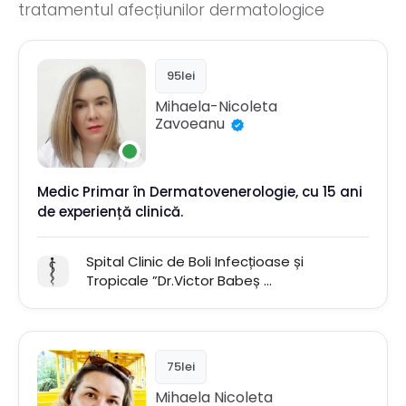
tratamentul afecțiunilor dermatologice
95lei
Mihaela-Nicoleta
Zavoeanu
Medic Primar în Dermatovenerologie, cu 15 ani
de experiență clinică.
Spital Clinic de Boli Infecțioase și
Tropicale ”Dr.Victor Babeș ...
75lei
Mihaela Nicoleta