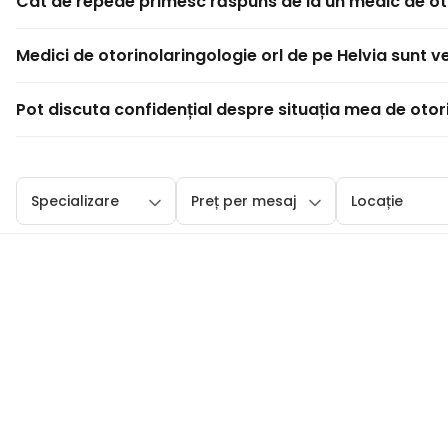
Cât de repede primesc răspuns de la un medic de oto
Medici de otorinolaringologie orl de pe Helvia sunt ve
Pot discuta confidențial despre situația mea de otor
Specializare
Preț per mesaj
Locație