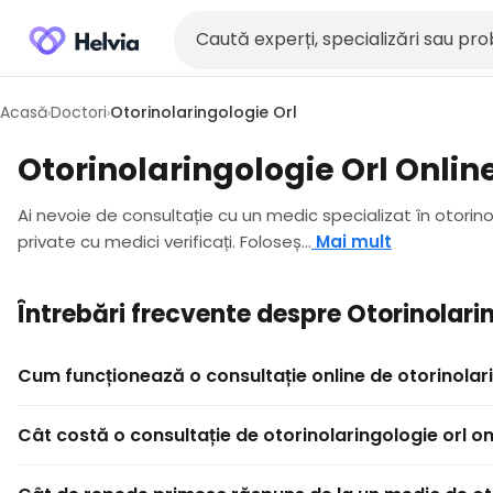
Acasă
Doctori
Otorinolaringologie Orl
›
›
Otorinolaringologie Orl Onlin
Ai nevoie de consultație cu un medic specializat în otorinol
private cu medici verificați. Foloseș...
Mai mult
Întrebări frecvente despre Otorinolari
Cum funcționează o consultație online de otorinolari
Cât costă o consultație de otorinolaringologie orl on