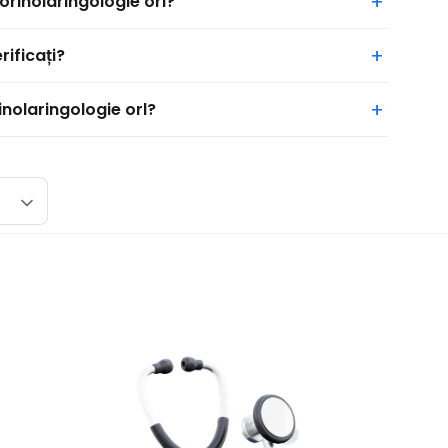
rinolaringologie orl?
rificați?
inolaringologie orl?