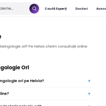
Caută Experți
Doctori
Avoca
e
aringologie orl? Pe Helvia oferim consultații online
ngologie Orl
ngologie orl pe Helvia?
line?