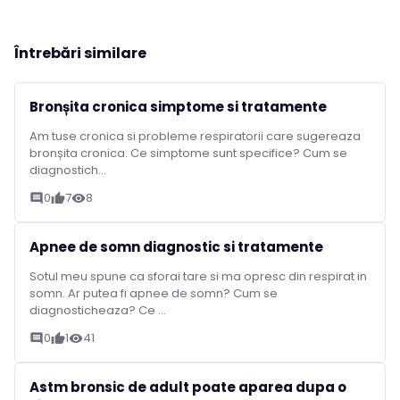
Întrebări similare
Bronșita cronica simptome si tratamente
Am tuse cronica si probleme respiratorii care sugereaza
bronșita cronica. Ce simptome sunt specifice? Cum se
diagnostich...
0
7
8
comment
thumb_up
visibility
Apnee de somn diagnostic si tratamente
Sotul meu spune ca sforai tare si ma opresc din respirat in
somn. Ar putea fi apnee de somn? Cum se
diagnosticheaza? Ce ...
0
1
41
comment
thumb_up
visibility
Astm bronsic de adult poate aparea dupa o