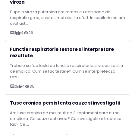
viroza
Dupa o viroza puternica am ramas cu episoade de
respiratie grea, suierat, mai ales la efort. In copilarie nu am
avut ast...
1
4
26
comment
thumb_up
visibility
Functie respiratorie testare si interpretare
rezultate
Trebuie sa fac teste de functie respiratorie si vreau sa stiu
ce implica. Cum se fac testele? Cum se interpreteaza
rezul...
0
4
35
comment
thumb_up
visibility
Tuse cronica persistenta cauze si investigatii
Am tuse cronica de mai mult de 3 saptamani care nu se
ameliora. Ce cauze pot avea? Ce investigatii ar trebui sa
fac? Ce ...
0
8
32
comment
thumb_up
visibility