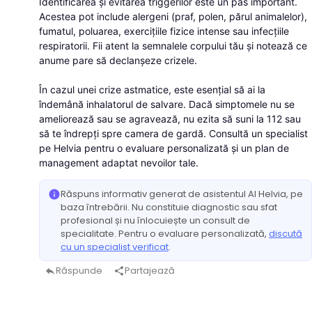
Identificarea și evitarea triggerilor este un pas important.
Acestea pot include alergeni (praf, polen, părul animalelor),
fumatul, poluarea, exercițiile fizice intense sau infecțiile
respiratorii. Fii atent la semnalele corpului tău și notează ce
anume pare să declanșeze crizele.
În cazul unei crize astmatice, este esențial să ai la
îndemână inhalatorul de salvare. Dacă simptomele nu se
ameliorează sau se agravează, nu ezita să suni la 112 sau
să te îndrepți spre camera de gardă. Consultă un specialist
pe Helvia pentru o evaluare personalizată și un plan de
management adaptat nevoilor tale.
Răspuns informativ generat de asistentul AI Helvia, pe
info
baza întrebării. Nu constituie diagnostic sau sfat
profesional și nu înlocuiește un consult de
specialitate. Pentru o evaluare personalizată,
discută
cu un specialist verificat
.
Răspunde
Partajează
reply
share