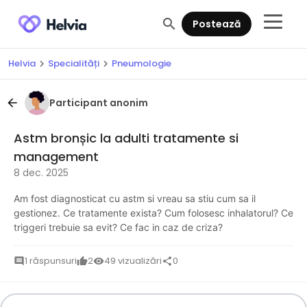
search
Postează
Helvia
Specialități
Pneumologie
chevron_right
chevron_right
Participant anonim
arrow_back
Astm bronșic la adulti tratamente si
management
8 dec. 2025
Am fost diagnosticat cu astm si vreau sa stiu cum sa il
gestionez. Ce tratamente exista? Cum folosesc inhalatorul? Ce
triggeri trebuie sa evit? Ce fac in caz de criza?
1 răspunsuri
2
49 vizualizări
0
comment
thumb_up
visibility
share