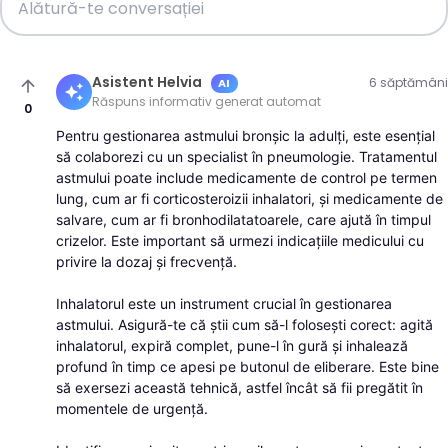
Asistent Helvia
6 săptămâni
AI
arrow_upward
auto_awesome
Răspuns informativ generat automat
0
Pentru gestionarea astmului bronșic la adulți, este esențial
să colaborezi cu un specialist în pneumologie. Tratamentul
astmului poate include medicamente de control pe termen
lung, cum ar fi corticosteroizii inhalatori, și medicamente de
salvare, cum ar fi bronhodilatatoarele, care ajută în timpul
crizelor. Este important să urmezi indicațiile medicului cu
privire la dozaj și frecvență.
Inhalatorul este un instrument crucial în gestionarea
astmului. Asigură-te că știi cum să-l folosești corect: agită
inhalatorul, expiră complet, pune-l în gură și inhalează
profund în timp ce apesi pe butonul de eliberare. Este bine
să exersezi această tehnică, astfel încât să fii pregătit în
momentele de urgență.