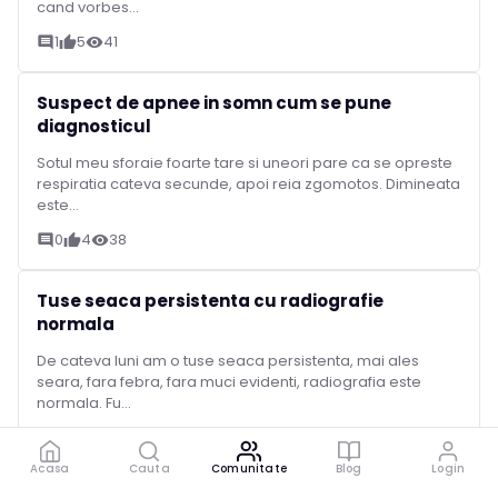
cand vorbes...
1
5
41
comment
thumb_up
visibility
Suspect de apnee in somn cum se pune
diagnosticul
Sotul meu sforaie foarte tare si uneori pare ca se opreste
respiratia cateva secunde, apoi reia zgomotos. Dimineata
este...
0
4
38
comment
thumb_up
visibility
Tuse seaca persistenta cu radiografie
normala
De cateva luni am o tuse seaca persistenta, mai ales
seara, fara febra, fara muci evidenti, radiografia este
normala. Fu...
1
0
17
comment
thumb_up
visibility
Acasa
Cauta
Comunitate
Blog
Login