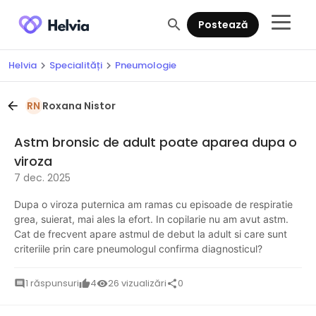
search
Postează
Helvia
Specialități
Pneumologie
chevron_right
chevron_right
Roxana Nistor
arrow_back
RN
Astm bronsic de adult poate aparea dupa o
viroza
7 dec. 2025
Dupa o viroza puternica am ramas cu episoade de respiratie
grea, suierat, mai ales la efort. In copilarie nu am avut astm.
Cat de frecvent apare astmul de debut la adult si care sunt
criteriile prin care pneumologul confirma diagnosticul?
1 răspunsuri
4
26 vizualizări
0
comment
thumb_up
visibility
share