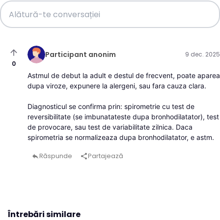
arrow_upward
Participant anonim
9 dec. 2025
0
Astmul de debut la adult e destul de frecvent, poate aparea
dupa viroze, expunere la alergeni, sau fara cauza clara.
Diagnosticul se confirma prin: spirometrie cu test de
reversibilitate (se imbunatateste dupa bronhodilatator), test
de provocare, sau test de variabilitate zilnica. Daca
spirometria se normalizeaza dupa bronhodilatator, e astm.
Răspunde
Partajează
reply
share
Întrebări similare