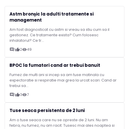
Astm bronșic la adulti tratamente si
management
Am fost diagnosticat cu astm si vreau sa stiu cum sa il
gestionez. Ce tratamente exista? Cum folosesc
inhalatorul? Ce tr...
1
2
49
comment
thumb_up
visibility
BPOC la fumatori cand ar trebui banuit
Fumez de multi ani si incep sa am tuse matinala cu
expectoratie si respiratie mai grea la urcat scari. Cand ar
trebui sa...
1
3
7
comment
thumb_up
visibility
Tuse seaca persistenta de 2 luni
Am o tuse seaca care nu se opreste de 2 luni. Nu am
febra, nu fumez, nu am racit. Tusesc mai ales noaptea si