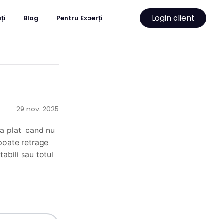
Login client
ți
Blog
Pentru Experți
29 nov. 2025
 plati cand nu 
poate retrage 
abili sau totul 