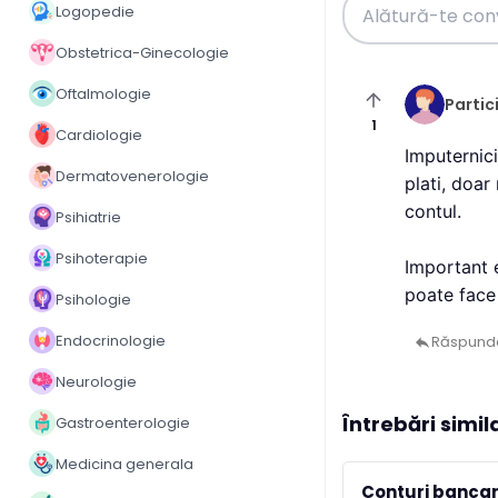
Logopedie
Obstetrica-Ginecologie
Oftalmologie
arrow_upward
Partic
1
Cardiologie
Imputernici
Dermatovenerologie
plati, doar
contul.

Psihiatrie
Psihoterapie
Important e
poate face 
Psihologie
Endocrinologie
Răspund
reply
Neurologie
Întrebări simil
Gastroenterologie
Medicina generala
Conturi bancar