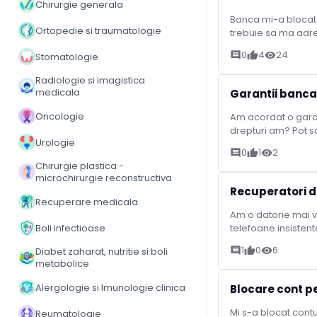
Chirurgie generala
Banca mi-a blocat 
Ortopedie si traumatologie
trebuie sa ma adre
0
4
24
comment
thumb_up
visibility
Stomatologie
Radiologie si imagistica
medicala
Garantii banca
Oncologie
Am acordat o garan
drepturi am? Pot sa
Urologie
0
1
2
comment
thumb_up
visibility
Chirurgie plastica -
microchirurgie reconstructiva
Recuperatori de
Recuperare medicala
Am o datorie mai v
Boli infectioase
telefoane insistente,
1
0
6
Diabet zaharat, nutritie si boli
comment
thumb_up
visibility
metabolice
Alergologie si Imunologie clinica
Blocare cont p
Mi s-a blocat contu
Reumatologie