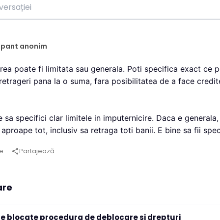
ipant anonim
rea poate fi limitata sau generala. Poti specifica exact ce p
 retrageri pana la o suma, fara posibilitatea de a face credit
 sa specifici clar limitele in imputernicire. Daca e generala, 
aproape tot, inclusiv sa retraga toti banii. E bine sa fii spec
e
Partajează
share
are
e blocate procedura de deblocare si drepturi