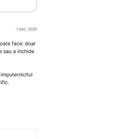
1 dec. 2025
oate face: doar 
e sau a inchide 
imputernicitul 
ific.