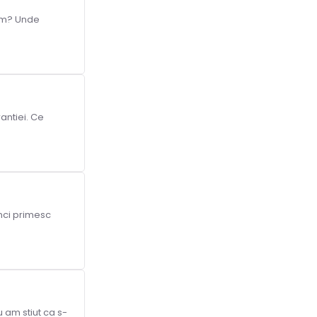
 am? Unde
antiei. Ce
nci primesc
u am stiut ca s-