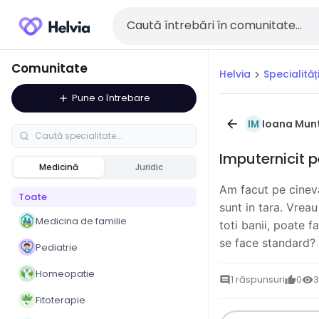
Comunitate
Helvia
Specialităț
chevron_right
Pune o întrebare
add
Ioana Mun
arrow_back
IM
Imputernicit p
Medicină
Juridic
Am facut pe cineva
Toate
sunt in tara. Vrea
Medicina de familie
toti banii, poate f
se face standard?
Pediatrie
Homeopatie
1 răspunsuri
0
3
comment
thumb_up
visibility
Fitoterapie