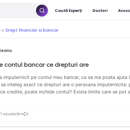
Caută Experți
Doctori
Avoca
i
Drept financiar si bancar
chevron_right
teanu
e contul bancar ce drepturi are
 imputernicit pe contul meu bancar, ca sa ma poata ajuta la
u sa inteleg exact ce drepturi are o persoana imputernicita: 
ace credite, poate inchide contul? Exista limite care se pot st
7 vizualizări
0
share