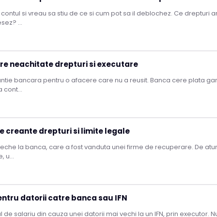
contul si vreau sa stiu de ce si cum pot sa il deblochez. Ce drepturi
sez? ...
re neachitate drepturi si executare
tie bancara pentru o afacere care nu a reusit. Banca cere plata gar
 cont...
 creante drepturi si limite legale
eche la banca, care a fost vanduta unei firme de recuperare. De atu
 u...
entru datorii catre banca sau IFN
l de salariu din cauza unei datorii mai vechi la un IFN, prin executor. N