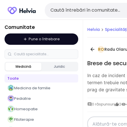
Comunitate
Helvia
Specialităț
chevron_right
Pune o întrebare
add
Radu Olar
arrow_back
RO
Brese de secur
Medicină
Juridic
In caz de incident 
Toate
termen trebuie not
Medicina de familie
prag de gravitate 
Pediatrie
0 răspunsuri
2
comment
thumb_up
visibility
Homeopatie
Fitoterapie