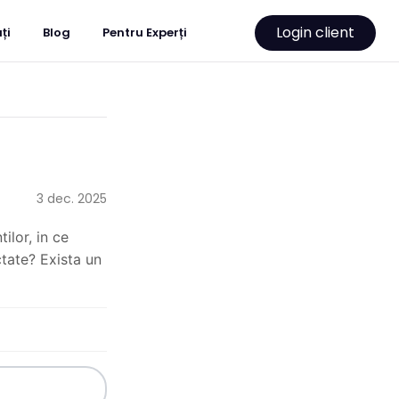
Login client
ți
Blog
Pentru Experți
3 dec. 2025
lor, in ce 
tate? Exista un 