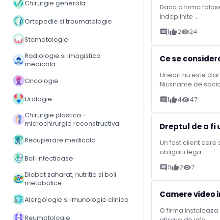
Chirurgie generala
Daca o firma folose
indeplinite ...
Ortopedie si traumatologie
1
2
24
comment
thumb_up
visibility
Stomatologie
Radiologie si imagistica
Ce se consider
medicala
Uneori nu este clar
Oncologie
Nickname de socia
Urologie
1
4
47
comment
thumb_up
visibility
Chirurgie plastica -
microchirurgie reconstructiva
Dreptul de a fi
Recuperare medicala
Un fost client cere
obligatii lega...
Boli infectioase
0
2
7
comment
thumb_up
visibility
Diabet zaharat, nutritie si boli
metabolice
Camere video in
Alergologie si Imunologie clinica
O firma instaleaza 
Reumatologie
afisare de info...