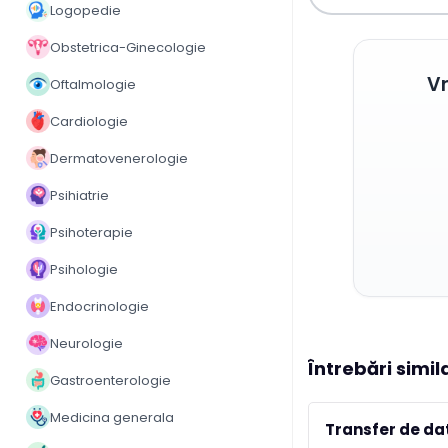
Logopedie
Obstetrica-Ginecologie
Vr
Oftalmologie
Cardiologie
Dermatovenerologie
Psihiatrie
Psihoterapie
Psihologie
Endocrinologie
Neurologie
Întrebări simil
Gastroenterologie
Medicina generala
Transfer de dat