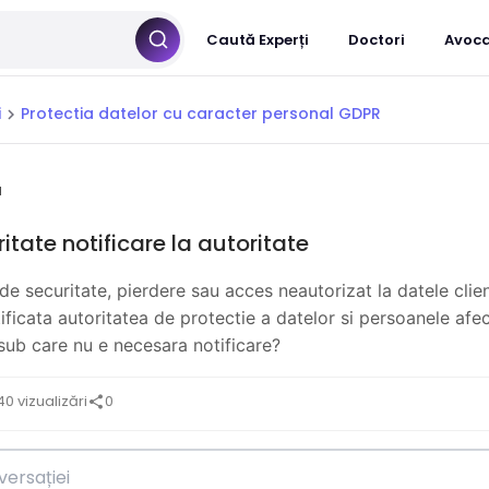
Caută Experți
Doctori
Avoca
i
Protectia datelor cu caracter personal GDPR
chevron_right
u
itate notificare la autoritate
de securitate, pierdere sau acces neautorizat la datele clienti
ificata autoritatea de protectie a datelor si persoanele afec
sub care nu e necesara notificare?
40 vizualizări
0
share