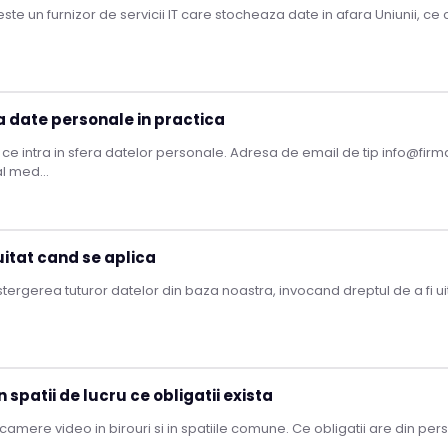
ste un furnizor de servicii IT care stocheaza date in afara Uniunii, ce c
a date personale in practica
 ce intra in sfera datelor personale. Adresa de email de tip info@firm
l med...
 uitat cand se aplica
 stergerea tuturor datelor din baza noastra, invocand dreptul de a fi u
 spatii de lucru ce obligatii exista
camere video in birouri si in spatiile comune. Ce obligatii are din pe