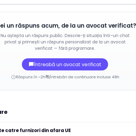
ei un răspuns acum, de la un avocat verificat
Nu aștepta un răspuns public. Descrie-ți situația într-un chat
privat și primești un răspuns personalizat de la un avocat
verificat — fără programare.
Întreabă un avocat verificat
chat_bubble
Răspuns în ~2h
Întrebări de continuare incluse 48h
schedule
forum
are
e catre furnizori din afara UE