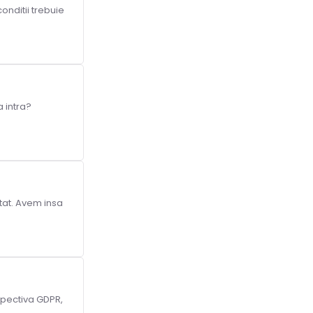
onditii trebuie
a intra?
itat. Avem insa
rspectiva GDPR,