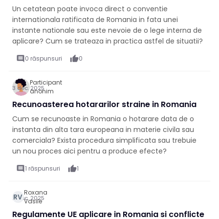
Un cetatean poate invoca direct o conventie
internationala ratificata de Romania in fata unei
instante nationale sau este nevoie de o lege interna de
aplicare? Cum se trateaza in practica astfel de situatii?
comment
0 răspunsuri
thumb_up
0
Participant
3 dec. 2025
anonim
Recunoasterea hotararilor straine in Romania
Cum se recunoaste in Romania o hotarare data de o
instanta din alta tara europeana in materie civila sau
comerciala? Exista procedura simplificata sau trebuie
un nou proces aici pentru a produce efecte?
comment
1 răspunsuri
thumb_up
1
Roxana
RV
2 dec. 2025
Vasile
Regulamente UE aplicare in Romania si conflicte