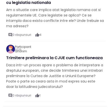
cu legislatia nationala
Am o situatie care implica atat legislatia romana cat si
regulamentele UE. Care legislatie se aplica? Ce se
intampla daca exista conflicte intre ele? Unde trebuie sa
ma adresez?
comment
0 răspunsuri
thumb_up
4
Participant
1 dec. 2025
anonim
Trimitere preliminara la CJUE cum functioneaza
Daca intr-un proces apare o problema de interpretare a
dreptului european, cine decide trimiterea unei intrebari
preliminare la Curtea de Justitie a Uniunii Europene?
Poate o parte sa ceara asta in mod expres sau este
doar la latitudinea judecatorului?
comment
0 răspunsuri
thumb_up
1