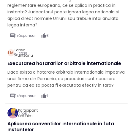
reglementare europeana, ce se aplica in practica in
instanta? Judecatorul poate ignora legea nationala si
aplica direct normele Uniunii sau trebuie intai anulata
legea interna?
comment
1 răspunsuri
thumb_up
3
Larisa
LM
6 dec. 2025
Munteanu
Executarea hotararilor arbitrale internationale
Daca exista o hotarare arbitrala internationala impotriva
unei firme din Romania, ce proceduri sunt necesare
pentru ca ea sa poata fi executata efectiv in tara?
comment
1 răspunsuri
thumb_up
1
Participant
5 dec. 2025
anonim
Aplicarea conventiilor internationale in fata
instantelor