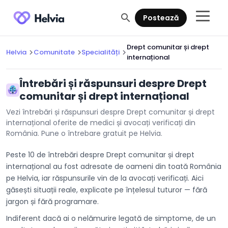
search
Postează
Drept comunitar și drept
Helvia
Comunitate
Specialități
chevron_right
chevron_right
chevron_right
internațional
Întrebări și răspunsuri despre Drept
comunitar și drept internațional
Vezi întrebări și răspunsuri despre Drept comunitar și drept
internațional oferite de medici și avocați verificați din
România. Pune o întrebare gratuit pe Helvia.
Peste 10 de întrebări despre Drept comunitar și drept
internațional au fost adresate de oameni din toată România
pe Helvia, iar răspunsurile vin de la avocați verificați. Aici
găsești situații reale, explicate pe înțelesul tuturor — fără
jargon și fără programare.
Indiferent dacă ai o nelămurire legată de simptome, de un