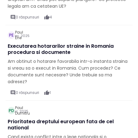
legala am ca cetatean UE?
comment
0 răspunsuri
thumb_up
4
Paul
PE
16 dec. 2025
Ene
Executarea hotararilor straine in Romania
procedura si documente
Am obtinut o hotarare favorabila intr-o instanta straina
si vreau sa o execut in Romania. Cum procedez? Ce
documente sunt necesare? Unde trebuie sa ma
adresez?
comment
0 răspunsuri
thumb_up
1
Paul
PD
6 dec. 2025
Dumitru
Prioritatea dreptului european fata de cel
national
Cand exista conflict intre o lege nationala si o