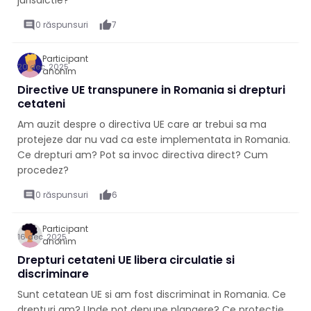
jurisdictie?
comment
0 răspunsuri
thumb_up
7
Participant
20 dec. 2025
anonim
Directive UE transpunere in Romania si drepturi
cetateni
Am auzit despre o directiva UE care ar trebui sa ma
protejeze dar nu vad ca este implementata in Romania.
Ce drepturi am? Pot sa invoc directiva direct? Cum
procedez?
comment
0 răspunsuri
thumb_up
6
Participant
16 dec. 2025
anonim
Drepturi cetateni UE libera circulatie si
discriminare
Sunt cetatean UE si am fost discriminat in Romania. Ce
drepturi am? Unde pot depune plangere? Ce protectie