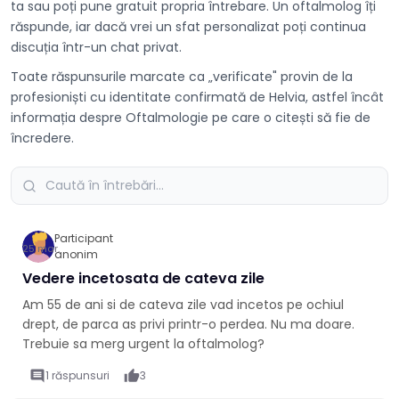
ta sau poți pune gratuit propria întrebare. Un oftalmolog îți
răspunde, iar dacă vrei un sfat personalizat poți continua
discuția într-un chat privat.
Toate răspunsurile marcate ca „verificate" provin de la
profesioniști cu identitate confirmată de Helvia, astfel încât
informația despre Oftalmologie pe care o citești să fie de
încredere.
Participant
25 mar.
anonim
Vedere incetosata de cateva zile
Am 55 de ani si de cateva zile vad incetos pe ochiul
drept, de parca as privi printr-o perdea. Nu ma doare.
Trebuie sa merg urgent la oftalmolog?
comment
1 răspunsuri
thumb_up
3