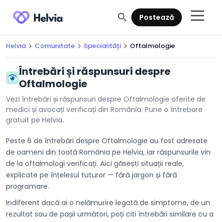
search
Postează
Helvia
Comunitate
Specialități
Oftalmologie
chevron_right
chevron_right
chevron_right
Întrebări și răspunsuri despre
Oftalmologie
Vezi întrebări și răspunsuri despre Oftalmologie oferite de
medici și avocați verificați din România. Pune o întrebare
gratuit pe Helvia.
Peste 6 de întrebări despre Oftalmologie au fost adresate
de oameni din toată România pe Helvia, iar răspunsurile vin
de la oftalmologi verificați. Aici găsești situații reale,
explicate pe înțelesul tuturor — fără jargon și fără
programare.
Indiferent dacă ai o nelămurire legată de simptome, de un
rezultat sau de pașii următori, poți citi întrebări similare cu a