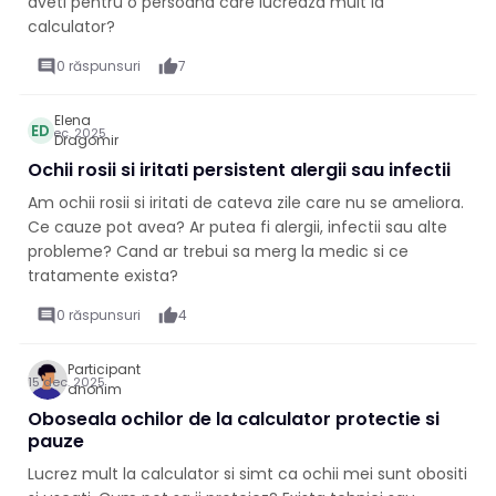
aveti pentru o persoana care lucreaza mult la
calculator?
comment
0 răspunsuri
thumb_up
7
Elena
ED
16 dec. 2025
Dragomir
Ochii rosii si iritati persistent alergii sau infectii
Am ochii rosii si iritati de cateva zile care nu se ameliora.
Ce cauze pot avea? Ar putea fi alergii, infectii sau alte
probleme? Cand ar trebui sa merg la medic si ce
tratamente exista?
comment
0 răspunsuri
thumb_up
4
Participant
15 dec. 2025
anonim
Oboseala ochilor de la calculator protectie si
pauze
Lucrez mult la calculator si simt ca ochii mei sunt obositi