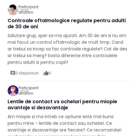
Participant
19 dec. 2025
anonim
Controale oftalmologice regulate pentru adulti
de 30 de ani
Salutare grup, sper sa ma ajutati. Am 30 de ani si nu am
mai facut un control oftalmologic de mult timp. Cand
ar trebui sa incep sa fac controale regulate? Cat de des
ar trebui sa merg? Exista diferente intre controalele
pentru adulti si pentru copii?
comment
0 răspunsuri
thumb_up
3
Participant
18 dec. 2025
anonim
Lentile de contact vs ochelari pentru miopie
avantaje si dezavantaje
Am miopie si ma intreb ce optiune este mai buna
pentru mine - lentile de contact sau ochelari. Ce
avantaje si dezavantaje are fiecare? Ce recomandari