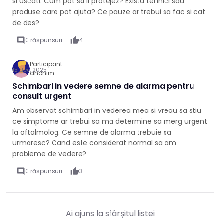
si uscati. Cum pot sa ii protejez? Exista tehnici sau
produse care pot ajuta? Ce pauze ar trebui sa fac si cat
de des?
comment
0 răspunsuri
thumb_up
4
Participant
15 dec. 2025
anonim
Schimbari in vedere semne de alarma pentru
consult urgent
Am observat schimbari in vederea mea si vreau sa stiu
ce simptome ar trebui sa ma determine sa merg urgent
la oftalmolog. Ce semne de alarma trebuie sa
urmaresc? Cand este considerat normal sa am
probleme de vedere?
comment
0 răspunsuri
thumb_up
3
Ai ajuns la sfârșitul listei