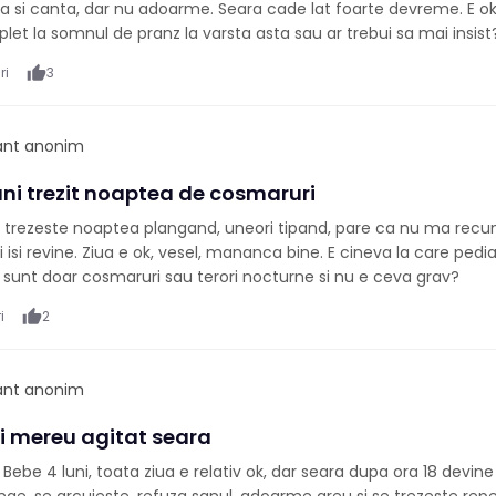
a si canta, dar nu adoarme. Seara cade lat foarte devreme. E ok
et la somnul de pranz la varsta asta sau ar trebui sa mai insist
ri
thumb_up
3
pant anonim
ani trezit noaptea de cosmaruri
se trezeste noaptea plangand, uneori tipand, pare ca nu ma rec
 isi revine. Ziua e ok, vesel, mananca bine. E cineva la care pedia
sunt doar cosmaruri sau terori nocturne si nu e ceva grav?
i
thumb_up
2
pant anonim
ni mereu agitat seara
ebe 4 luni, toata ziua e relativ ok, dar seara dupa ora 18 devin