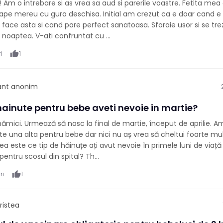
Am o intrebare si as vrea sa aud si parerile voastre. Fetita mea 
e mereu cu gura deschisa. Initial am crezut ca e doar cand e r
ace asta si cand pare perfect sanatoasa. Sforaie usor si se tre
 noaptea. V-ati confruntat cu ...
i
thumb_up
1
pant anonim
hainute pentru bebe aveti nevoie in martie?
mici. Urmează să nasc la final de martie, început de aprilie. A
 una alta pentru bebe dar nici nu aș vrea să cheltui foarte mult
a este ce tip de hăinuțe ați avut nevoie în primele luni de viață
pentru scosul din spital? Th...
ri
thumb_up
1
ristea