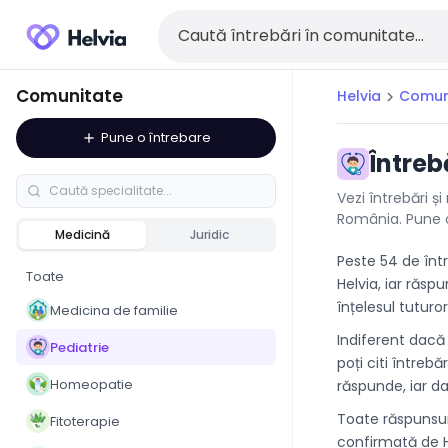
Comunitate
Helvia
Comun
chevron_right
Pune o întrebare
add
Întreb
Vezi întrebări ș
România. Pune o
Medicină
Juridic
Peste 54 de înt
Toate
Helvia, iar răspu
înțelesul tuturo
Medicina de familie
Indiferent dacă
Pediatrie
poți citi întrebă
Homeopatie
răspunde, iar da
Toate răspunsuri
Fitoterapie
confirmată de He