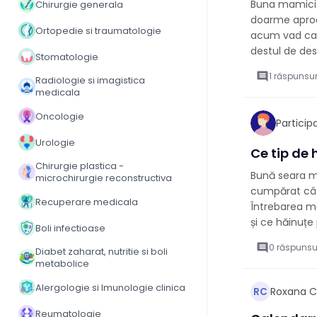
Buna mamici! 
Chirurgie generala
doarme aproap
Ortopedie si traumatologie
acum vad ca f
destul de des
Stomatologie
comment
1 răspunsur
Radiologie si imagistica
medicala
Oncologie
Partici
Urologie
Ce tip de 
Chirurgie plastica -
Bună seara mă
microchirurgie reconstructiva
cumpărat câte
Recuperare medicala
Întrebarea me
și ce hăinuțe 
Boli infectioase
comment
0 răspunsu
Diabet zaharat, nutritie si boli
metabolice
Alergologie si Imunologie clinica
Roxana C
RC
Reumatologie