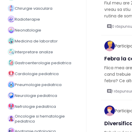
Fiul meu are 
Chirurgie vasculara
vreau sa stiu
rutina de som
Radioterapie
comment
0 răspunsu
Neonatologie
Medicina de laborator
Partici
Interpretare analize
Febra la c
Gastroenterologie pediatrica
Fiica mea are
Cardiologie pediatrica
cand trebuie
febra? Ce al
Pneumologie pediatrica
comment
1 răspunsur
Neurologie pediatrica
Nefrologie pediatrica
Partici
Oncologie si hematologie
pediatrica
Diversific
Anatomie patologica