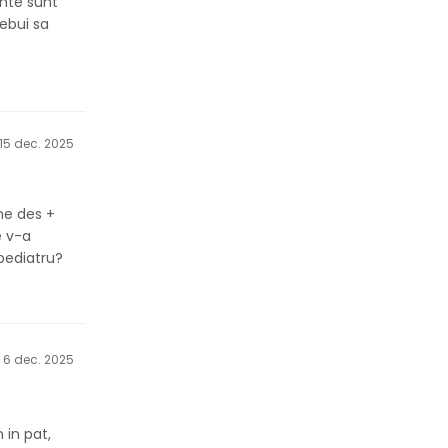
ente sunt
rebui sa
15 dec. 2025
ine des +
e v-a
 pediatru?
6 dec. 2025
 in pat,