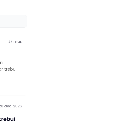
27 mar.
en
ar trebui
20 dec. 2025
trebui