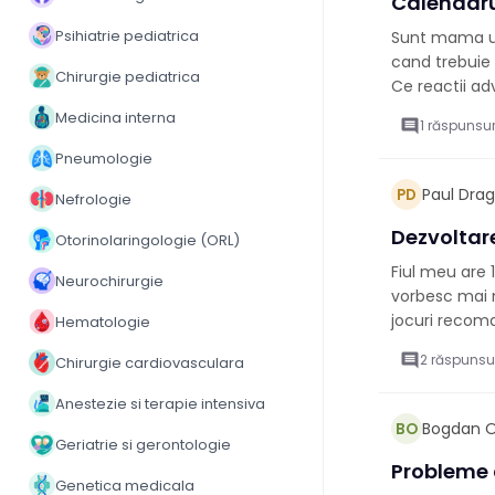
Calendarul
Psihiatrie pediatrica
Sunt mama unu
cand trebuie 
Chirurgie pediatrica
Ce reactii ad
Medicina interna
comment
1 răspunsur
Pneumologie
Paul Dra
PD
Nefrologie
Dezvoltare
Otorinolaringologie (ORL)
Fiul meu are 1
Neurochirurgie
vorbesc mai m
jocuri recoma
Hematologie
comment
2 răspunsu
Chirurgie cardiovasculara
Anestezie si terapie intensiva
Bogdan O
BO
Geriatrie si gerontologie
Probleme d
Genetica medicala