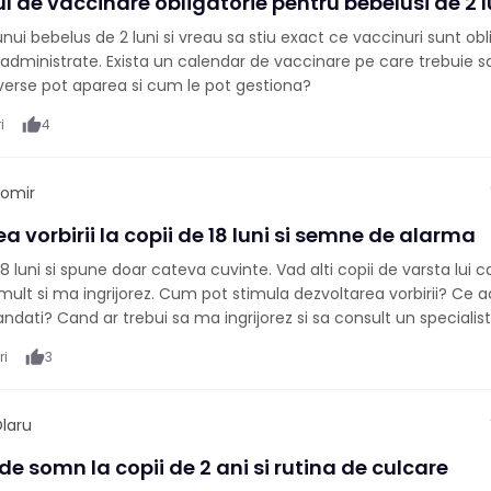
 de vaccinare obligatorie pentru bebelusi de 2 l
i bebelus de 2 luni si vreau sa stiu exact ce vaccinuri sunt oblig
administrate. Exista un calendar de vaccinare pe care trebuie s
verse pot aparea si cum le pot gestiona?
i
thumb_up
4
gomir
a vorbirii la copii de 18 luni si semne de alarma
8 luni si spune doar cateva cuvinte. Vad alti copii de varsta lui c
ult si ma ingrijorez. Cum pot stimula dezvoltarea vorbirii? Ce act
ndati? Cand ar trebui sa ma ingrijorez si sa consult un specialis
ri
thumb_up
3
laru
e somn la copii de 2 ani si rutina de culcare