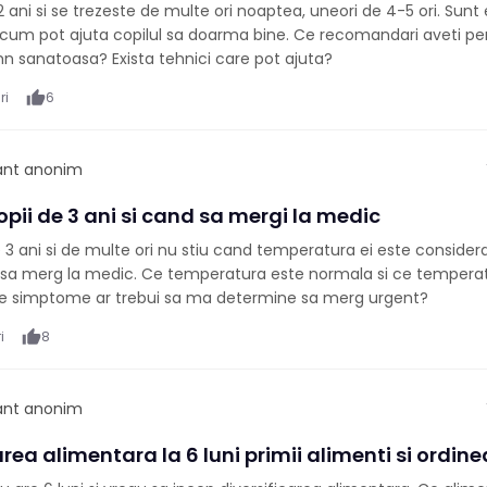
2 ani si se trezeste de multe ori noaptea, uneori de 4-5 ori. Sunt 
 cum pot ajuta copilul sa doarma bine. Ce recomandari aveti pe
n sanatoasa? Exista tehnici care pot ajuta?
ri
thumb_up
6
pant anonim
opii de 3 ani si cand sa mergi la medic
 3 ani si de multe ori nu stiu cand temperatura ei este considera
 sa merg la medic. Ce temperatura este normala si ce temperat
te simptome ar trebui sa ma determine sa merg urgent?
i
thumb_up
8
pant anonim
area alimentara la 6 luni primii alimenti si ordine