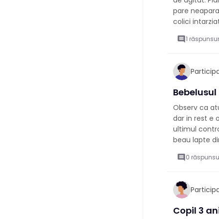
de agitat. Pl
pare neaparat
colici intarzia
comment
1 răspunsur
Partici
Bebelusul
Observ ca atu
dar in rest e 
ultimul contr
beau lapte din
comment
0 răspunsu
Partici
Copil 3 a