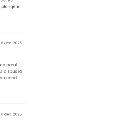
ede. Nu
 plangerii
6 dec. 2025
da parul,
ul a spus la
 sau cand
6 dec. 2025