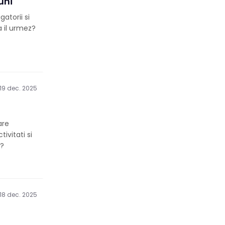
uni
atorii si
a il urmez?
19 dec. 2025
are
ivitati si
t?
18 dec. 2025