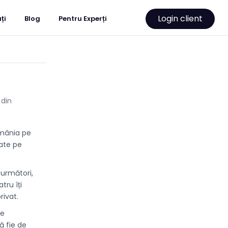
Login client
ți
Blog
Pentru Experți
 din
omânia pe
cate pe
 următori,
tru îți
rivat.
te
ă fie de