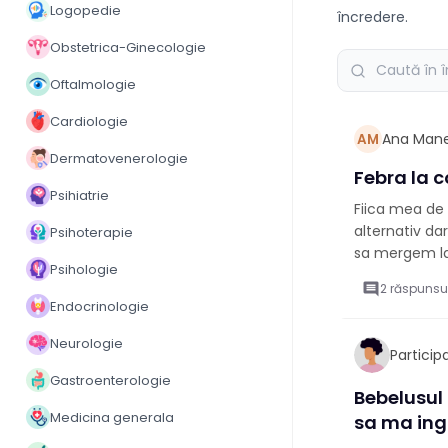
Logopedie
încredere.
Obstetrica-Ginecologie
Oftalmologie
Cardiologie
Ana Man
AM
Dermatovenerologie
Febra la c
Psihiatrie
Fiica mea de 
alternativ da
Psihoterapie
sa mergem l
Psihologie
comment
2 răspunsu
Endocrinologie
Neurologie
Partici
Gastroenterologie
Bebelusul
Medicina generala
sa ma ingr