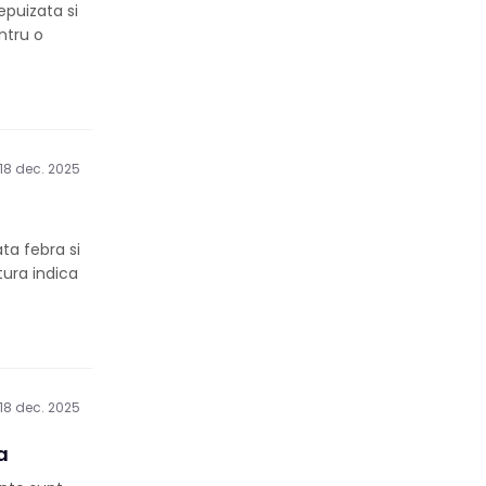
epuizata si
ntru o
18 dec. 2025
ta febra si
ura indica
18 dec. 2025
a