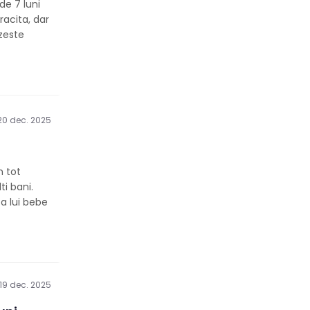
de 7 luni
acita, dar
zeste
20 dec. 2025
m tot
i bani.
 a lui bebe
19 dec. 2025