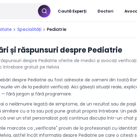
Caută Experți
Doctori
Avoca
itate
Specialități
Pediatrie
chevron_right
chevron_right
ări și răspunsuri despre Pediatrie
i răspunsuri despre Pediatrie oferite de medici și avocați verificați
 întrebare gratuit pe Helvia.
rebări despre Pediatrie au fost adresate de oameni din toată R
nsurile vin de la pediatri verificați. Aici găsești situații reale, expli
r — fără jargon și fără programare.
 ai o nelămurire legată de simptome, de un rezultat sau de pașii
ri similare cu a ta sau poți pune gratuit propria întrebare. Un pedia
că vrei un sfat personalizat poți continua discuția într-un chat p
le marcate ca „verificate" provin de la profesioniști cu identita
lvia, astfel încât informația despre Pediatrie pe care o citești s