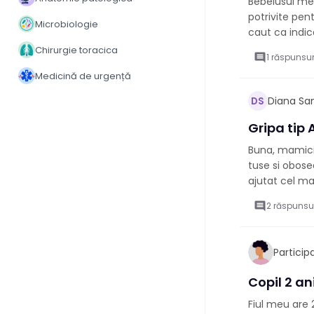
Bebelusul meu
potrivite pen
Microbiologie
caut ca indic
Chirurgie toracica
comment
1 răspunsur
Medicină de urgență
Diana Sa
DS
Gripa tip A
Buna, mamici! 
tuse si obosea
ajutat cel ma
comment
2 răspunsu
Partici
Copil 2 a
Fiul meu are 