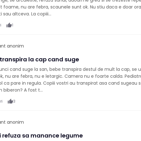
ange, se arcuieste, refuza sanul, adoarme greu si se trezeste rep
 foame, nu are febra, scaunele sunt ok. Nu stiu daca e doar ora
ti sau altceva. La copiii...
i
thumb_up
1
pant anonim
 transpira la cap cand suge
nci cand suge la san, bebe transpira destul de mult la cap, se u
ok, nu are febra, nu e letargic. Camera nu e foarte calda. Pediatr
ol ca pare in regula. Copiii vostri au transpirat asa cand sugeau
 biberon? A fost t...
ri
thumb_up
3
pant anonim
ni refuza sa manance legume