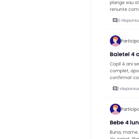
plange sau st
renunte compl
comment
0 răspunsu
Partici
Baietel 4 
Copil 4 ani 
complet, apoi
confirmat ca 
comment
1 răspunsur
Partici
Bebe 4 lu
Buna, mame. B