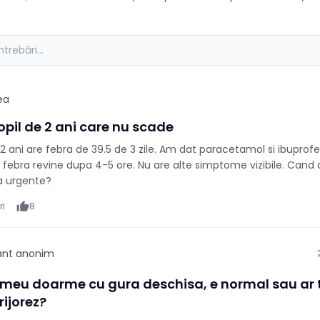
ea
opil de 2 ani care nu scade
2 ani are febra de 39.5 de 3 zile. Am dat paracetamol si ibuprof
r febra revine dupa 4-5 ore. Nu are alte simptome vizibile. Cand 
a urgente?
ri
thumb_up
8
pant anonim
 meu doarme cu gura deschisa, e normal sau ar 
ijorez?