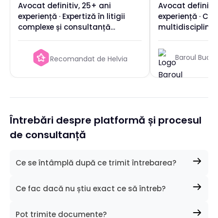
Avocat definitiv, 25+ ani
Avocat definitiv
experiență · Expertiză în litigii
experiență · Co
complexe și consultanță
multidisciplinară
strategică
litigii complexe
internaționale
Baroul Bucur
Recomandat de Helvia
Întrebări despre platformă și procesul
de consultanță
Ce se întâmplă după ce trimit întrebarea?
Avocatul va primi notificare și va analiza situația ta.
Ce fac dacă nu știu exact ce să întreb?
Vei primi răspuns cu o evaluare inițială și pașii
următori recomandați. Majoritatea avocaților
Descrie situația ta juridică cât mai detaliat.
răspund în aceeași zi lucrătoare.
Pot trimite documente?
Menționează când s-a întâmplat, ce documente ai