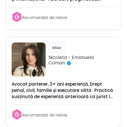
orientată spre rezultate rapide și aplicabile
Recomandat de Helvia
65lei
Nicoleta - Emanuela
Coman
Avocat partener, 3+ ani experiență, Drept
penal, civil, familie și executare silită · Practică
susținută de experiență anterioară ca jurist în
executări
Recomandat de Helvia