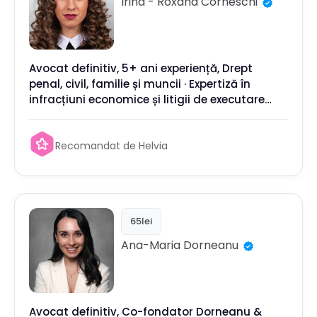
Irina - Roxana
Corneschi
Avocat definitiv, 5+ ani experiență, Drept
penal, civil, familie și muncii · Expertiză în
infracțiuni economice și litigii de executare
silită
Recomandat de Helvia
65lei
Ana-Maria
Dorneanu
Avocat definitiv, Co-fondator Dorneanu &