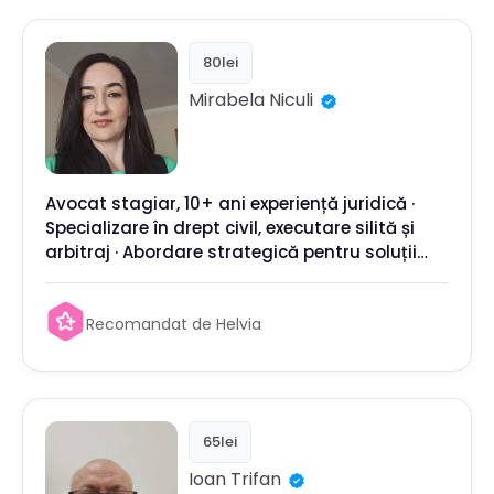
80lei
Mirabela
Niculi
Avocat stagiar, 10+ ani experiență juridică ·
Specializare în drept civil, executare silită și
arbitraj · Abordare strategică pentru soluții
rapide și durabile în litigii comerciale
Recomandat de Helvia
65lei
Ioan
Trifan