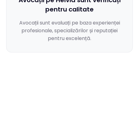
Avocații pe Helvia sunt verificați
pentru calitate
Avocații sunt evaluați pe baza experienței
profesionale, specializărilor și reputației
pentru excelență.