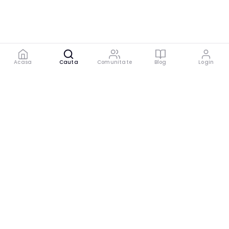
Acasa
Cauta
Comunitate
Blog
Login
Platforma digitală care conectează experți cu
cei care au nevoie de sfaturi specializate.
Helvia
Pentru pacienți și clienți