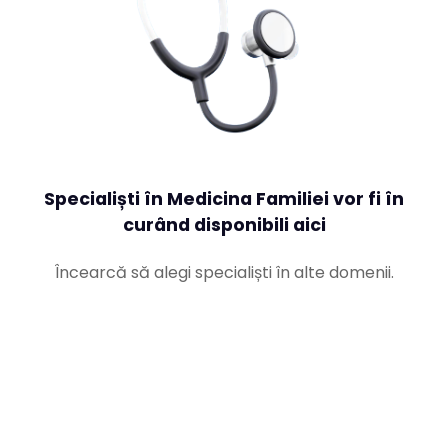
Specialiști în Medicina Familiei vor fi în
curând disponibili aici
Încearcă să alegi specialiști în alte domenii.