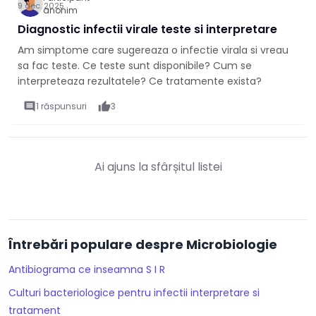
9 dec. 2025
anonim
Diagnostic infectii virale teste si interpretare
Am simptome care sugereaza o infectie virala si vreau
sa fac teste. Ce teste sunt disponibile? Cum se
interpreteaza rezultatele? Ce tratamente exista?
comment
1 răspunsuri
thumb_up
3
Ai ajuns la sfârșitul listei
Întrebări populare despre Microbiologie
Antibiograma ce inseamna S I R
Culturi bacteriologice pentru infectii interpretare si
tratament