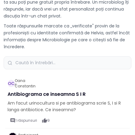
ta sau poți pune gratuit propria întrebare. Un microbiolog îți
răspunde, iar dacă vrei un sfat personalizat poți continua
discuția într-un chat privat.
Toate răspunsurile marcate ca „verificate" provin de la
profesioniști cu identitate confirmată de Helvia, astfel încât
informația despre Microbiologie pe care o citești să fie de
încredere.
Oana
OC
6 apr.
Constantin
Antibiograma ce inseamna S I R
Am facut urinocultura si pe antibiograma scrie S, I si R
langa antibiotice. Ce inseamna?
comment
1 răspunsuri
thumb_up
9