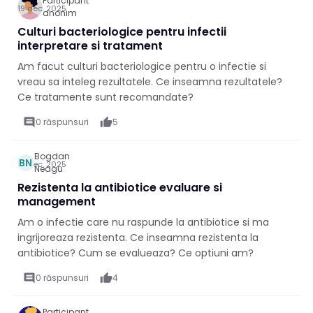
Participant
19 dec. 2025
anonim
Culturi bacteriologice pentru infectii
interpretare si tratament
Am facut culturi bacteriologice pentru o infectie si
vreau sa inteleg rezultatele. Ce inseamna rezultatele?
Ce tratamente sunt recomandate?
comment
0 răspunsuri
thumb_up
5
Bogdan
BN
18 dec. 2025
Neagu
Rezistenta la antibiotice evaluare si
management
Am o infectie care nu raspunde la antibiotice si ma
ingrijoreaza rezistenta. Ce inseamna rezistenta la
antibiotice? Cum se evalueaza? Ce optiuni am?
comment
0 răspunsuri
thumb_up
4
Participant