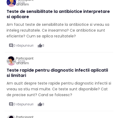
18 dec. 2025
anonim
Teste de sensibilitate la antibiotice interpretare
si aplicare
Am facut teste de sensibilitate la antibiotice si vreau sa
inteleg rezultatele. Ce inseamna? Ce antibiotice sunt
eficiente? Cum se aplica rezultatele?
comment
0 răspunsuri
thumb_up
3
Participant
16 dec. 2025
anonim
Teste rapide pentru diagnostic infectii aplicatii
si limitari
Am auzit despre teste rapide pentru diagnostic infectii si
vreau sa stiu mai multe. Ce teste sunt disponibile? Cat
de precise sunt? Cand se folosesc?
comment
0 răspunsuri
thumb_up
3
Participant