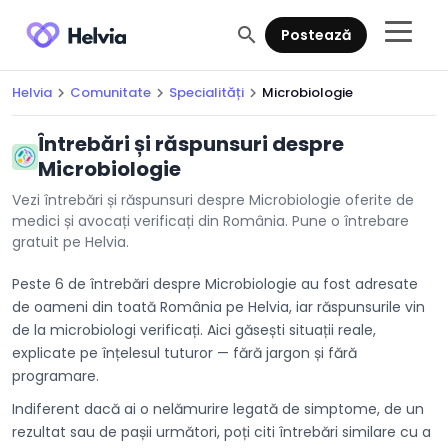
search
Postează
Helvia
Comunitate
Specialități
Microbiologie
chevron_right
chevron_right
chevron_right
Întrebări și răspunsuri despre
Microbiologie
Vezi întrebări și răspunsuri despre Microbiologie oferite de
medici și avocați verificați din România. Pune o întrebare
gratuit pe Helvia.
Peste 6 de întrebări despre Microbiologie au fost adresate
de oameni din toată România pe Helvia, iar răspunsurile vin
de la microbiologi verificați. Aici găsești situații reale,
explicate pe înțelesul tuturor — fără jargon și fără
programare.
Indiferent dacă ai o nelămurire legată de simptome, de un
rezultat sau de pașii următori, poți citi întrebări similare cu a