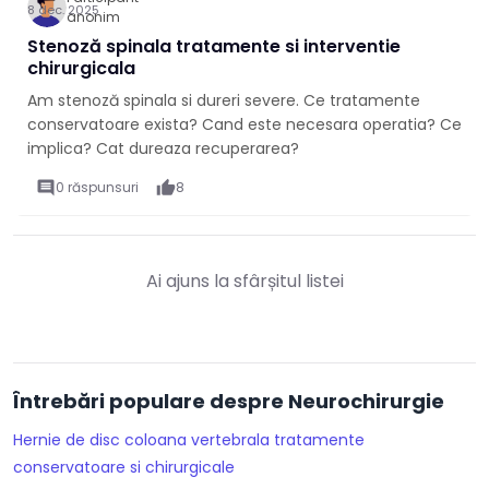
8 dec. 2025
anonim
Stenoză spinala tratamente si interventie
chirurgicala
Am stenoză spinala si dureri severe. Ce tratamente
conservatoare exista? Cand este necesara operatia? Ce
implica? Cat dureaza recuperarea?
comment
0 răspunsuri
thumb_up
8
Ai ajuns la sfârșitul listei
Întrebări populare despre Neurochirurgie
Hernie de disc coloana vertebrala tratamente
conservatoare si chirurgicale