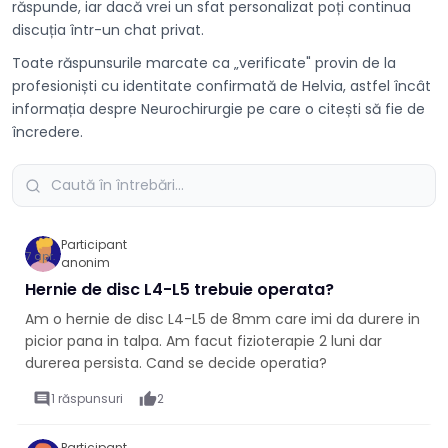
răspunde, iar dacă vrei un sfat personalizat poți continua
discuția într-un chat privat.
Toate răspunsurile marcate ca „verificate" provin de la
profesioniști cu identitate confirmată de Helvia, astfel încât
informația despre Neurochirurgie pe care o citești să fie de
încredere.
Participant
7 apr.
anonim
Hernie de disc L4-L5 trebuie operata?
Am o hernie de disc L4-L5 de 8mm care imi da durere in
picior pana in talpa. Am facut fizioterapie 2 luni dar
durerea persista. Cand se decide operatia?
comment
1 răspunsuri
thumb_up
2
Participant