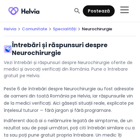
search
Postează
Helvia
Comunitate
Specialități
Neurochirurgie
chevron_right
chevron_right
chevron_right
Întrebări și răspunsuri despre
Neurochirurgie
Vezi întrebări și răspunsuri despre Neurochirurgie oferite de
medici și avocați verificați din România. Pune o întrebare
gratuit pe Helvia.
Peste 6 de întrebări despre Neurochirurgie au fost adresate
de oameni din toată România pe Helvia, iar răspunsurile vin
de la medici verificați. Aici găsești situații reale, explicate pe
înțelesul tuturor — fără jargon și fără programare.
Indiferent dacă ai o nelămurire legată de simptome, de un
rezultat sau de pașii următori, poți citi întrebări similare cu a
ta sau poți pune gratuit propria întrebare. Un medic îți