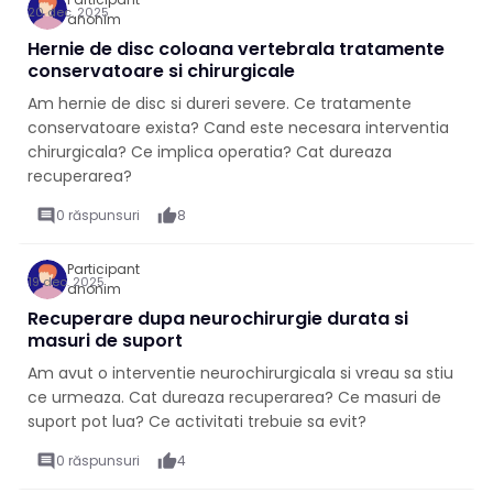
20 dec. 2025
anonim
Hernie de disc coloana vertebrala tratamente
conservatoare si chirurgicale
Am hernie de disc si dureri severe. Ce tratamente
conservatoare exista? Cand este necesara interventia
chirurgicala? Ce implica operatia? Cat dureaza
recuperarea?
comment
0 răspunsuri
thumb_up
8
Participant
19 dec. 2025
anonim
Recuperare dupa neurochirurgie durata si
masuri de suport
Am avut o interventie neurochirurgicala si vreau sa stiu
ce urmeaza. Cat dureaza recuperarea? Ce masuri de
suport pot lua? Ce activitati trebuie sa evit?
comment
0 răspunsuri
thumb_up
4