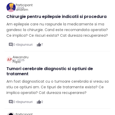
Participant
18 dec. 2025
anonim
Chirurgie pentru epilepsie indicatii si procedura
Am epilepsie care nu raspunde la medicamente si ma
gandesc la chirurgie. Cand este recomandata operatia?
Ce implica? Ce riscuri exista? Cat dureaza recuperarea?
comment
0 răspunsuri
thumb_up
7
Alexandru
AP
10 dec. 2025
Popa
Tumori cerebrale diagnostic si optiuni de
tratament
Am fost diagnosticat cu o tumoare cerebrala si vreau sa
stiu ce optiuni am. Ce tipuri de tratamente exista? Ce
implica operatia? Cat dureaza recuperarea?
comment
0 răspunsuri
thumb_up
2
Participant