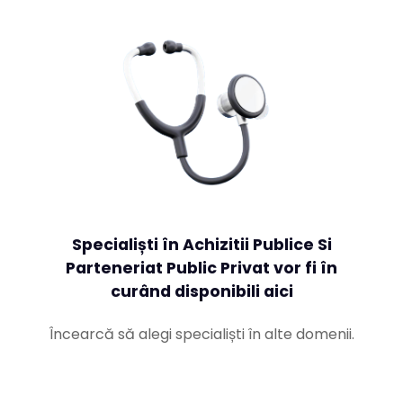
Specialiști în Achizitii Publice Si
Parteneriat Public Privat vor fi în
curând disponibili aici
Încearcă să alegi specialiști în alte domenii.