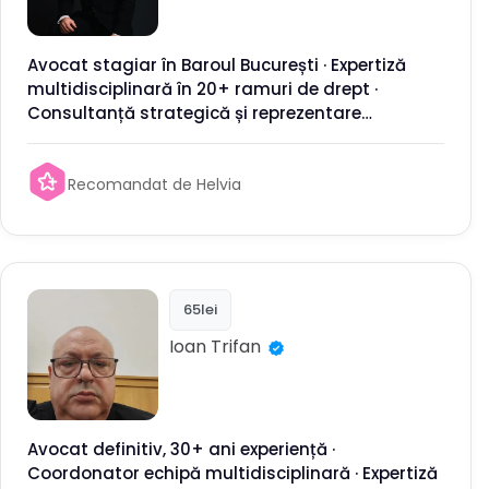
Avocat stagiar în Baroul București · Expertiză
multidisciplinară în 20+ ramuri de drept ·
Consultanță strategică și reprezentare
completă
Recomandat de Helvia
65lei
Ioan
Trifan
Avocat definitiv, 30+ ani experiență ·
Coordonator echipă multidisciplinară · Expertiză