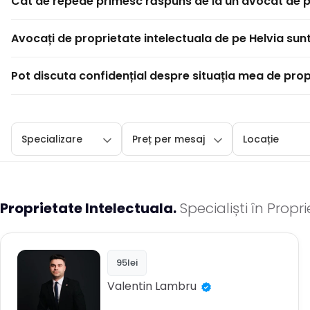
Cât de repede primesc răspuns de la un avocat de p
Avocați de proprietate intelectuala de pe Helvia sunt 
Pot discuta confidențial despre situația mea de prop
Specializare
Preț per mesaj
Locație
Proprietate Intelectuala.
Specialiști în Propr
95lei
Valentin
Lambru