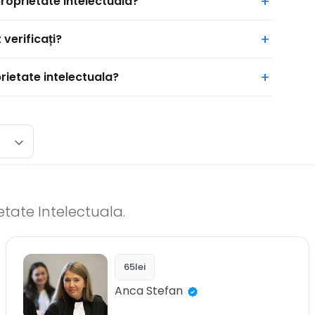
roprietate intelectuala?
verificați?
rietate intelectuala?
ietate Intelectuala.
65lei
Anca
Stefan