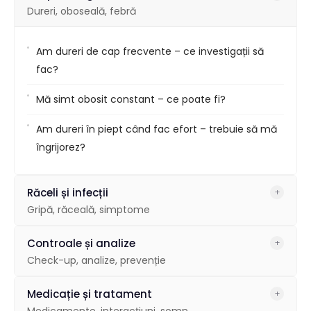
Dureri, oboseală, febră
Am dureri de cap frecvente – ce investigații să
fac?
Mă simt obosit constant – ce poate fi?
Am dureri în piept când fac efort – trebuie să mă
îngrijorez?
Răceli și infecții
+
Gripă, răceală, simptome
Am simptome de gripă de câteva zile – ce tratament
Controale și analize
+
recomandați?
Check-up, analize, prevenție
Tusea persistă de 2 săptămâni – ce să fac?
Ce analize trebuie să fac pentru un control general?
Medicație și tratament
+
Medicamente, interacțiuni, somn