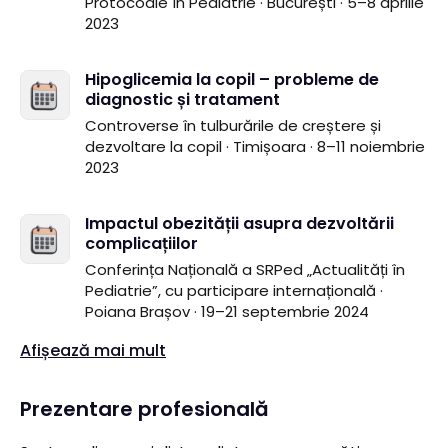
Protocoale în Pediatrie
· București
· 5–8 aprilie
2023
Hipoglicemia la copil – probleme de
diagnostic și tratament
Controverse în tulburările de creștere și
dezvoltare la copil
· Timișoara
· 8–11 noiembrie
2023
Impactul obezității asupra dezvoltării
complicațiilor
Conferința Națională a SRPed „Actualități în
Pediatrie”, cu participare internațională
·
Poiana Brașov
· 19–21 septembrie 2024
Afișează mai mult
Prezentare profesională