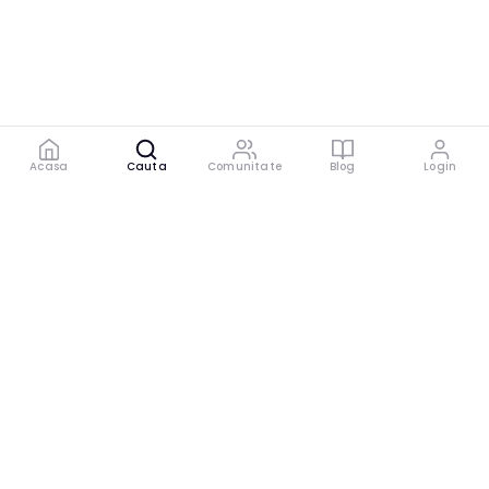
Acasa
Cauta
Comunitate
Blog
Login
Platforma digitală care conectează experți cu
cei care au nevoie de sfaturi specializate.