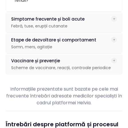
reflux?
Simptome frecvente și boli acute
+
Febră, tuse, erupții cutanate
Bebelușul are febră persistentă – ce pot face acasă?
Etape de dezvoltare și comportament
+
Somn, mers, agitație
Tușește de mai multe zile – când trebuie văzut de
medic?
Nu merge încă la 15 luni – e motiv de îngrijorare?
Vaccinare și prevenție
+
Scheme de vaccinare, reacții, controale periodice
A apărut o iritație pe piele – poate fi o reacție alergică?
Este agitat în timpul nopții – care pot fi cauzele?
Ce vaccinuri sunt indicate la această vârstă?
Plânge mult și nu doarme – poate fi vorba de colici?
Informațiile prezentate sunt bazate pe cele mai
Cât de des trebuie să mergem la controlul pediatric?
frecvente întrebări adresate medicilor specialiști în
cadrul platformei Helvia.
Cum îl protejez în sezonul rece sau în colectivitate?
Întrebări despre platformă și procesul