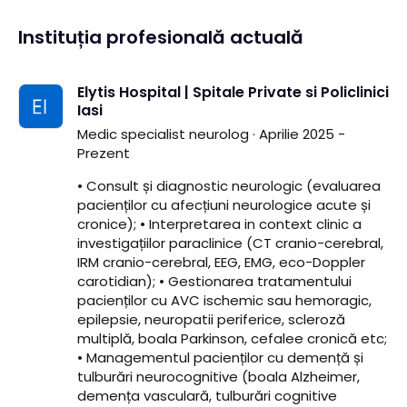
Instituția profesională actuală
Elytis Hospital | Spitale Private si Policlinici
Iasi
Medic specialist neurolog · Aprilie 2025 -
Prezent
• Consult și diagnostic neurologic (evaluarea
pacienților cu afecțiuni neurologice acute și
cronice); • Interpretarea in context clinic a
investigațiilor paraclinice (CT cranio-cerebral,
IRM cranio-cerebral, EEG, EMG, eco-Doppler
carotidian); • Gestionarea tratamentului
pacienților cu AVC ischemic sau hemoragic,
epilepsie, neuropatii periferice, scleroză
multiplă, boala Parkinson, cefalee cronică etc;
• Managementul pacienților cu demență și
tulburări neurocognitive (boala Alzheimer,
demența vasculară, tulburări cognitive