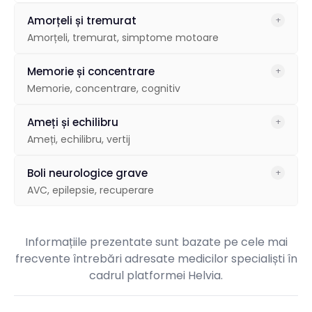
Amorțeli și tremurat
+
Amorțeli, tremurat, simptome motoare
Amorțeli în mâini și picioare – cauza?
Memorie și concentrare
+
Memorie, concentrare, cognitiv
Tremurat în mâini – e Parkinson?
Pierderi de memorie la vârsta mijlocie
Ameți și echilibru
+
Slăbiciuni musculare – când să mă îngrijorez?
Ameți, echilibru, vertij
Probleme de concentrare – cauze neurologice?
Ameței frecvente – de la ce pot fi?
Boli neurologice grave
+
Demența precoce – primele semne?
AVC, epilepsie, recuperare
Probleme de echilibru – investigații?
Recuperare după AVC – ce exerciții?
Vertijul – diferența față de amețeală?
Informațiile prezentate sunt bazate pe cele mai
Epilepsie – pot avea viață normală?
frecvente întrebări adresate medicilor specialiști în
cadrul platformei Helvia.
Când să fac un RMN cerebral?