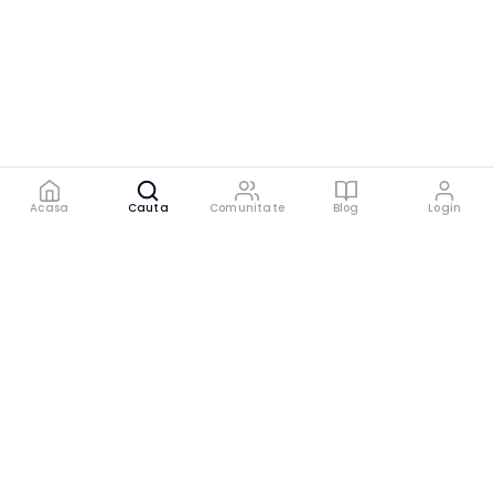
Acasa
Cauta
Comunitate
Blog
Login
Platforma digitală care conectează experți cu
cei care au nevoie de sfaturi specializate.