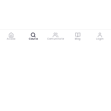
Acasa
Cauta
Comunitate
Blog
Login
Platforma digitală care conectează experți cu
cei care au nevoie de sfaturi specializate.