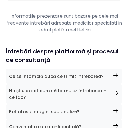
Informațiile prezentate sunt bazate pe cele mai
frecvente întrebări adresate medicilor specialiști în
cadrul platformei Helvia.
Întrebări despre platformă și procesul
de consultanță
Ce se întâmplă după ce trimit întrebarea?
Medicul primește instant o notificare despre
Nu știu exact cum să formulez întrebarea –
solicitarea ta. După analizarea cazului, îți va
ce fac?
răspunde direct în platformă. Vei fi notificat(ă)
imediat ce ai primit răspuns. Timpul de răspuns
Nu este nicio problemă. Descrie cât mai clar situația
variază în funcție de disponibilitatea medicului, dar
Pot atașa imagini sau analize?
medicală: simptome, vârsta pacientului, când au
majoritatea oferă un răspuns în câteva ore.
început simptomele și orice detalii relevante.
Da, poți atașa fotografii sau documente medicale
Medicul te va ghida cu întrebări suplimentare, dacă
Conversația este confidențială?