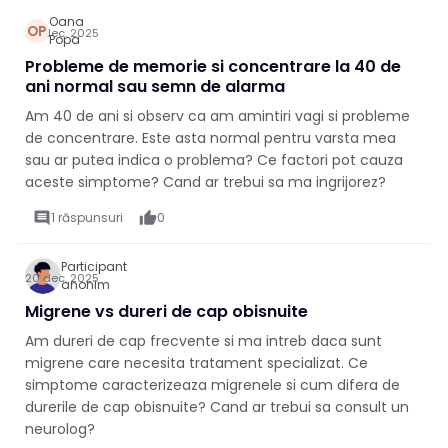
Oana
OP
20 dec. 2025
Popa
Probleme de memorie si concentrare la 40 de
ani normal sau semn de alarma
Am 40 de ani si observ ca am amintiri vagi si probleme
de concentrare. Este asta normal pentru varsta mea
sau ar putea indica o problema? Ce factori pot cauza
aceste simptome? Cand ar trebui sa ma ingrijorez?
comment
1 răspunsuri
thumb_up
0
Participant
20 dec. 2025
anonim
Migrene vs dureri de cap obisnuite
Am dureri de cap frecvente si ma intreb daca sunt
migrene care necesita tratament specializat. Ce
simptome caracterizeaza migrenele si cum difera de
durerile de cap obisnuite? Cand ar trebui sa consult un
neurolog?