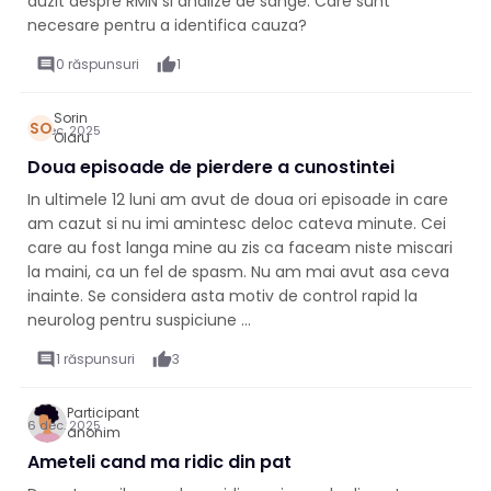
auzit despre RMN si analize de sange. Care sunt
necesare pentru a identifica cauza?
comment
0 răspunsuri
thumb_up
1
Sorin
SO
6 dec. 2025
Olaru
Doua episoade de pierdere a cunostintei
In ultimele 12 luni am avut de doua ori episoade in care
am cazut si nu imi amintesc deloc cateva minute. Cei
care au fost langa mine au zis ca faceam niste miscari
la maini, ca un fel de spasm. Nu am mai avut asa ceva
inainte. Se considera asta motiv de control rapid la
neurolog pentru suspiciune ...
comment
1 răspunsuri
thumb_up
3
Participant
6 dec. 2025
anonim
Ameteli cand ma ridic din pat