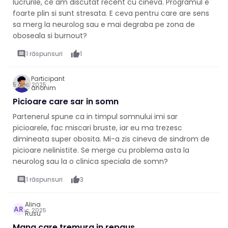
lucrurile, ce am discutat recent cu cineva. Programul e
foarte plin si sunt stresata. E ceva pentru care are sens
sa merg la neurolog sau e mai degraba pe zona de
oboseala si burnout?
comment
1 răspunsuri
thumb_up
1
Participant
5 dec. 2025
anonim
Picioare care sar in somn
Partenerul spune ca in timpul somnului imi sar
picioarele, fac miscari bruste, iar eu ma trezesc
dimineata super obosita. Mi-a zis cineva de sindrom de
picioare nelinistite. Se merge cu problema asta la
neurolog sau la o clinica speciala de somn?
comment
1 răspunsuri
thumb_up
3
Alina
AR
5 dec. 2025
Rusu
Mana care tremura in repaus