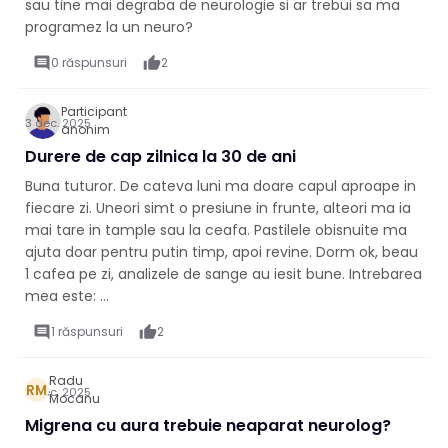
sau tine mai degraba de neurologie si ar trebui sa ma
programez la un neuro?
comment
0 răspunsuri
thumb_up
2
Participant
3 dec. 2025
anonim
Durere de cap zilnica la 30 de ani
Buna tuturor. De cateva luni ma doare capul aproape in
fiecare zi. Uneori simt o presiune in frunte, alteori ma ia
mai tare in tample sau la ceafa. Pastilele obisnuite ma
ajuta doar pentru putin timp, apoi revine. Dorm ok, beau
1 cafea pe zi, analizele de sange au iesit bune. Intrebarea
mea este: ...
comment
1 răspunsuri
thumb_up
2
Radu
RM
2 dec. 2025
Mocanu
Migrena cu aura trebuie neaparat neurolog?