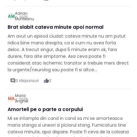
Adrian
AM
4 dec. 2025
Munteanu
Brat slabit cateva minute apoi normal
Am avut un episod ciudat: cateva minute nu am putut
ridica bine mana dreapta, ca si cum nu avea forta
deloc. A trecut singur, dupa 5 minute eram ok, fara
durere, fara alte simptome. Asa ceva poate fi
considerat atac ischemic tranzitor si trebuie mers direct
la urgente/neurolog sau poate fi si altce...
comment
0 răspunsuri
thumb_up
2
Maria
MA
3 dec. 2025
Anghel
Amorteli pe o parte a corpului
Mi se intampla din cand in cand sa mi se amorteasca
mana stanga si uneori si piciorul stang. Furnicatura tine
cateva minute, apoi dispare. Poate fi ceva de la coloana