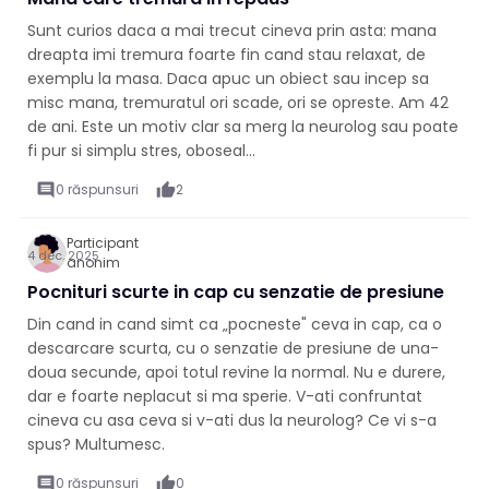
Sunt curios daca a mai trecut cineva prin asta: mana
dreapta imi tremura foarte fin cand stau relaxat, de
exemplu la masa. Daca apuc un obiect sau incep sa
misc mana, tremuratul ori scade, ori se opreste. Am 42
de ani. Este un motiv clar sa merg la neurolog sau poate
fi pur si simplu stres, oboseal...
comment
0 răspunsuri
thumb_up
2
Participant
4 dec. 2025
anonim
Pocnituri scurte in cap cu senzatie de presiune
Din cand in cand simt ca „pocneste" ceva in cap, ca o
descarcare scurta, cu o senzatie de presiune de una-
doua secunde, apoi totul revine la normal. Nu e durere,
dar e foarte neplacut si ma sperie. V-ati confruntat
cineva cu asa ceva si v-ati dus la neurolog? Ce vi s-a
spus? Multumesc.
comment
0 răspunsuri
thumb_up
0