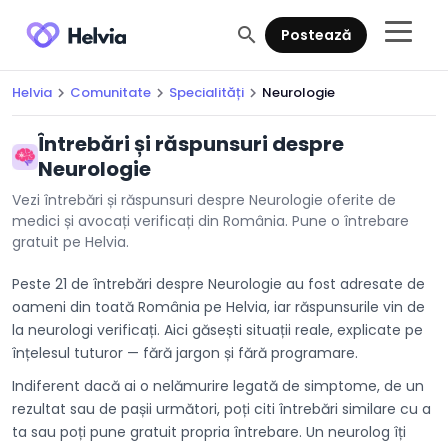
search
Postează
Helvia
Comunitate
Specialități
Neurologie
chevron_right
chevron_right
chevron_right
Întrebări și răspunsuri despre
Neurologie
Vezi întrebări și răspunsuri despre Neurologie oferite de
medici și avocați verificați din România. Pune o întrebare
gratuit pe Helvia.
Peste 21 de întrebări despre Neurologie au fost adresate de
oameni din toată România pe Helvia, iar răspunsurile vin de
la neurologi verificați. Aici găsești situații reale, explicate pe
înțelesul tuturor — fără jargon și fără programare.
Indiferent dacă ai o nelămurire legată de simptome, de un
rezultat sau de pașii următori, poți citi întrebări similare cu a
ta sau poți pune gratuit propria întrebare. Un neurolog îți