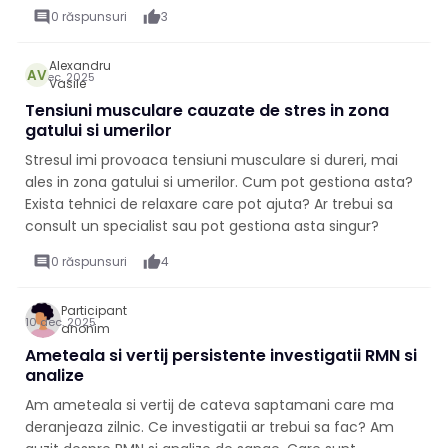
comment
0 răspunsuri
thumb_up
3
Alexandru
AV
13 dec. 2025
Vasile
Tensiuni musculare cauzate de stres in zona
gatului si umerilor
Stresul imi provoaca tensiuni musculare si dureri, mai
ales in zona gatului si umerilor. Cum pot gestiona asta?
Exista tehnici de relaxare care pot ajuta? Ar trebui sa
consult un specialist sau pot gestiona asta singur?
comment
0 răspunsuri
thumb_up
4
Participant
10 dec. 2025
anonim
Ameteala si vertij persistente investigatii RMN si
analize
Am ameteala si vertij de cateva saptamani care ma
deranjeaza zilnic. Ce investigatii ar trebui sa fac? Am