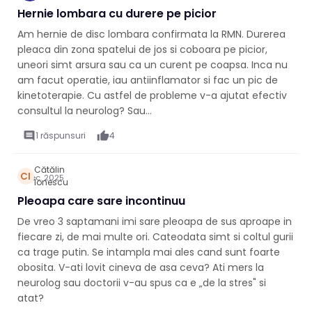
Hernie lombara cu durere pe picior
Am hernie de disc lombara confirmata la RMN. Durerea
pleaca din zona spatelui de jos si coboara pe picior,
uneori simt arsura sau ca un curent pe coapsa. Inca nu
am facut operatie, iau antiinflamator si fac un pic de
kinetoterapie. Cu astfel de probleme v-a ajutat efectiv
consultul la neurolog? Sau...
comment
1 răspunsuri
thumb_up
4
Cătălin
CI
6 dec. 2025
Ionescu
Pleoapa care sare incontinuu
De vreo 3 saptamani imi sare pleoapa de sus aproape in
fiecare zi, de mai multe ori. Cateodata simt si coltul gurii
ca trage putin. Se intampla mai ales cand sunt foarte
obosita. V-ati lovit cineva de asa ceva? Ati mers la
neurolog sau doctorii v-au spus ca e „de la stres" si
atat?