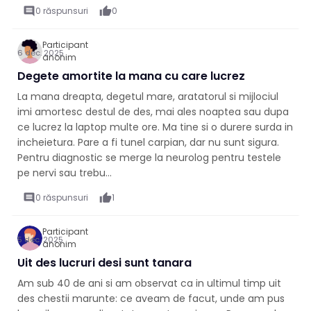
comment
0 răspunsuri
thumb_up
0
Participant
6 dec. 2025
anonim
Degete amortite la mana cu care lucrez
La mana dreapta, degetul mare, aratatorul si mijlociul
imi amortesc destul de des, mai ales noaptea sau dupa
ce lucrez la laptop multe ore. Ma tine si o durere surda in
incheietura. Pare a fi tunel carpian, dar nu sunt sigura.
Pentru diagnostic se merge la neurolog pentru testele
pe nervi sau trebu...
comment
0 răspunsuri
thumb_up
1
Participant
5 dec. 2025
anonim
Uit des lucruri desi sunt tanara
Am sub 40 de ani si am observat ca in ultimul timp uit
des chestii marunte: ce aveam de facut, unde am pus