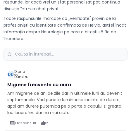
răspunde, iar dacă vrei un sfat personalizat poți continua
discuția într-un chat privat.
Toate răspunsurile marcate ca „verificate" provin de la
profesioniști cu identitate confirmată de Helvia, astfel încât
informația despre Neurologie pe care o citești să fie de
încredere.
Diana
DD
20 ian.
Dumitru
Migrene frecvente cu aura
Am migrene de ani de zile dar in ultimele luni au devenit
saptamanale. Vad puncte luminoase inainte de durere,
apoi am durere puternica pe o parte a capului si greata.
Iau ibuprofen dar nu mai ajuta.
comment
1 răspunsuri
thumb_up
2