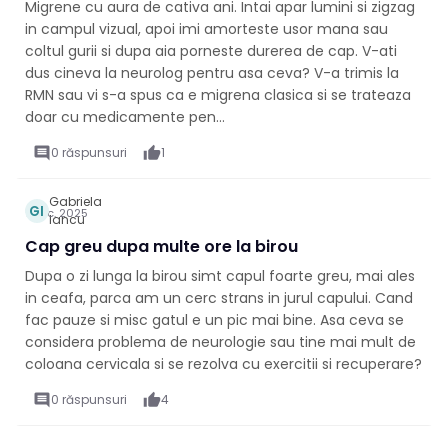
Migrene cu aura de cativa ani. Intai apar lumini si zigzag
in campul vizual, apoi imi amorteste usor mana sau
coltul gurii si dupa aia porneste durerea de cap. V-ati
dus cineva la neurolog pentru asa ceva? V-a trimis la
RMN sau vi s-a spus ca e migrena clasica si se trateaza
doar cu medicamente pen...
comment
0 răspunsuri
thumb_up
1
Gabriela
GI
1 dec. 2025
Iancu
Cap greu dupa multe ore la birou
Dupa o zi lunga la birou simt capul foarte greu, mai ales
in ceafa, parca am un cerc strans in jurul capului. Cand
fac pauze si misc gatul e un pic mai bine. Asa ceva se
considera problema de neurologie sau tine mai mult de
coloana cervicala si se rezolva cu exercitii si recuperare?
comment
0 răspunsuri
thumb_up
4