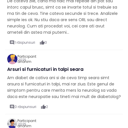
De cateva zile, cand ma ridic mai repede din pat sau
intorc capul brusc, simt ca se invarte totul si trebuie sa
ma tin de ceva. Tine cateva secunde si trece. Analizele
simple ies ok. Nu stiu daca are sens ORL sau direct
neurolog. Cum ati procedat voi, cei care ati avut
ameteli din astea mai puterni...
comment
1 răspunsuri
thumb_up
3
Participant
6 dec. 2025
anonim
Arsuri si furnicaturi in talpi seara
Am diabet de cativa ani si de ceva timp seara simt
arsura si furnicaturi in talpi, mai rar ziua. Este genul de
simptom pentru care merita mers la neurolog sa vada
daca este neuropatie sau tineti mai mult de diabetolog?
comment
0 răspunsuri
thumb_up
2
Participant
6 dec. 2025
anonim