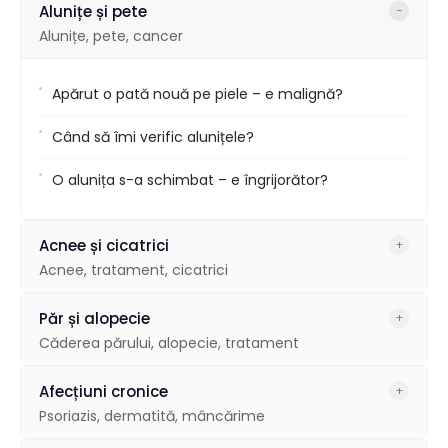
Alunițe și pete
−
Alunițe, pete, cancer
Apărut o pată nouă pe piele – e malignă?
Când să îmi verific alunițele?
O alunița s-a schimbat – e îngrijorător?
Acnee și cicatrici
+
Acnee, tratament, cicatrici
Acnee persistentă la vârsta adultă – ce tratament?
Păr și alopecie
+
Căderea părului, alopecie, tratament
Cicatrici după acnee – se pot trata?
Alopecie – pot recupera părul pierdut?
Afecțiuni cronice
+
Produse cosmetice pentru tipul meu de piele
Psoriazis, dermatită, mâncărime
Căderea părului la femei – cauze?